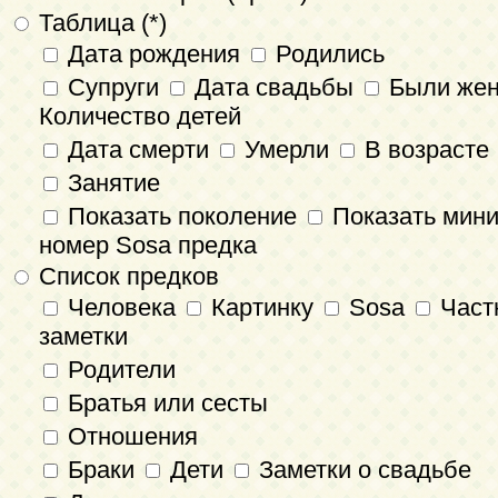
Таблица (*)
Дата рождения
Родились
Супруги
Дата свадьбы
Были же
Количество детей
Дата смерти
Умерли
В возрасте
Занятие
Показать поколение
Показать мин
номер Sosa предка
Список предков
Человека
Картинку
Sosa
Част
заметки
Родители
Братья или сесты
Отношения
Браки
Дети
Заметки о свадьбе