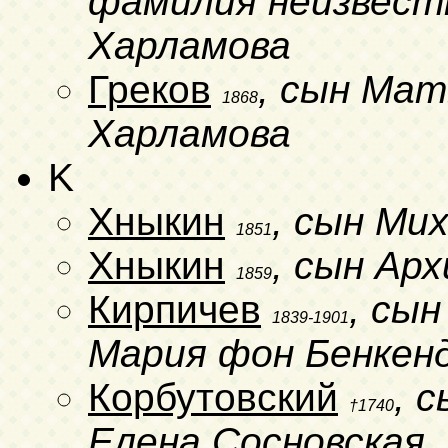
фамилия неизвестн
Харламова
Греков
, сын Ма
1868
Харламова
K
Хныкин
, сын Ми
1851
Хныкин
, сын Ар
1859
Кирпичев
, сын
1839-1901
Мария фон Бенкен
Корбутовский
, 
†1740
Елена Сосновская