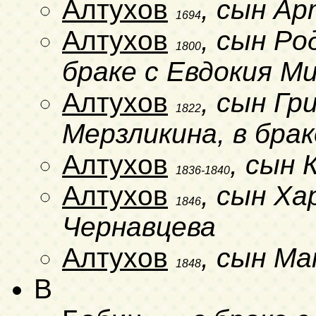
Алтухов
, сын А
1694
Алтухов
, сын Ро
1800
браке с Евдокия М
Алтухов
, сын Гр
1822
Мерзликина, в бра
Алтухов
, сын
1836-1840
Алтухов
, сын Ха
1846
Чернавцева
Алтухов
, сын М
1848
B