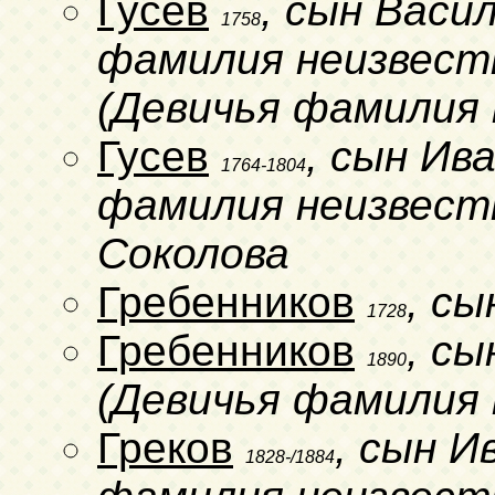
Гусев
, сын Васи
1758
фамилия неизвестн
(Девичья фамилия 
Гусев
, сын Ив
1764-1804
фамилия неизвестн
Соколова
Гребенников
, сы
1728
Гребенников
, с
1890
(Девичья фамилия 
Греков
, сын И
1828-/1884