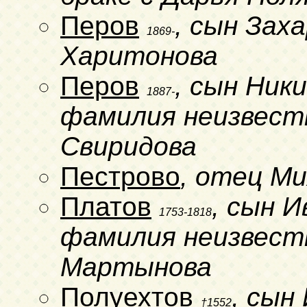
Перов
, сын Заха
1869-
Харитонова
Перов
, сын Ник
1887-
фамилия неизвестн
Свиридова
Пестрово
, отец М
Платов
, сын И
1753-1818
фамилия неизвестн
Мартынова
Полуехтов
, сын
†1552