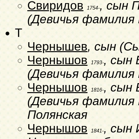
Свиридов
, сын 
1754-
(Девичья фамилия 
T
Чернышев
, сын (С
Чернышов
, сын 
1793-
(Девичья фамилия 
Чернышов
, сын
1816-
(Девичья фамилия н
Полянская
Чернышов
, сын
1841-