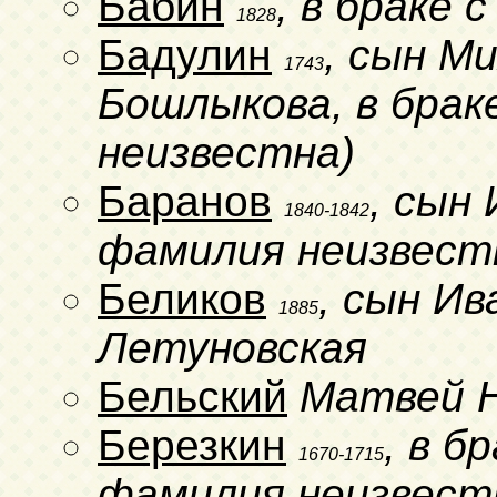
Бабин
, в браке
1828
Бадулин
, сын М
1743
Бошлыкова, в брак
неизвестна)
Баранов
, сын
1840-1842
фамилия неизвест
Беликов
, сын И
1885
Летуновская
Бельский
Матвей 
Березкин
, в б
1670-1715
фамилия неизвест