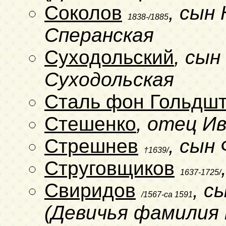
Соколов
, сын 
1838-/1885
Сперанская
Суходольский
, сын
Суходольская
Сталь фон Гольдш
Стешенко
, отец И
Стрешнев
, сын
†1639/
Струговщиков
1637-1725/
Свиридов
, с
/1567-ca 1591
(Девичья фамилия 