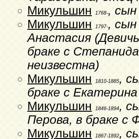
Микульшин
, сы
1768-
Микульшин
, сы
1797-
Анастасия (Девичь
браке с Степанида
неизвестна)
Микульшин
, с
1810-1885
браке с Екатерина
Микульшин
, с
1846-1894
Перова, в браке с
Микульшин
, с
1867-1892