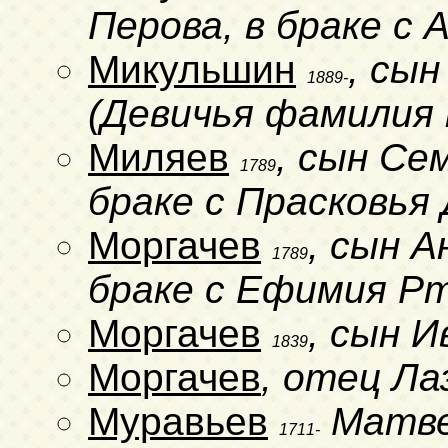
Перова, в браке с 
Микульшин
, сын
1889-
(Девичья фамилия 
Миляев
, сын Се
1789
браке с Прасковья
Моргачев
, сын А
1789
браке с Ефимия Р
Моргачев
, сын 
1839
Моргачев
, отец Ла
Муравьев
Матв
1711-