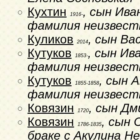
Кухтин
, сын Ива
1916-
фамилия неизвест
Куликов
, сын Ва
2014
Кутуков
, сын Ив
1853-
фамилия неизвест
Кутуков
, сын 
1855-1858
фамилия неизвест
Ковязин
, сын Д
1720
Ковязин
, сын 
1786-1835
браке с Акулина Н