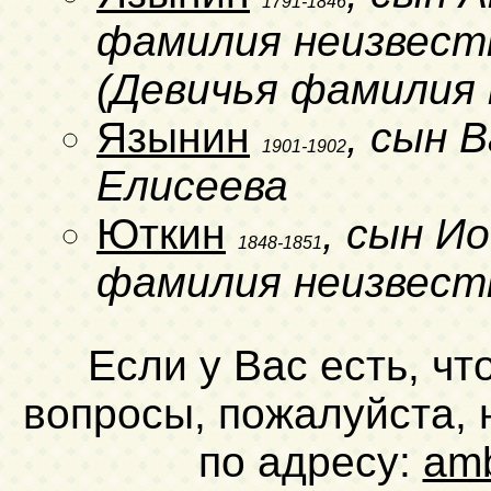
1791-1846
фамилия неизвестн
(Девичья фамилия 
Язынин
, сын 
1901-1902
Елисеева
Юткин
, сын И
1848-1851
фамилия неизвест
Если у Вас есть, чт
вопросы, пожалуйста,
по адресу:
am