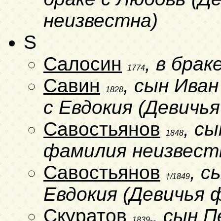
неизвестна)
S
Салосин
, в бра
1774
Савин
, сын Иван
1828
с Евдокия (Девичь
Савостьянов
, с
1848
фамилия неизвест
Савостьянов
, с
†/1849
Евдокия (Девичья 
Скуратов
, сын 
1839-