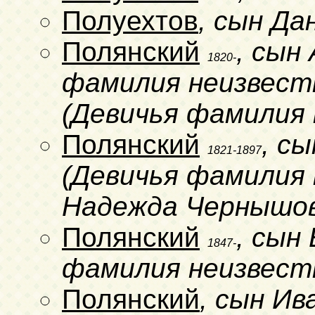
Полуехтов
, сын Да
Полянский
, сын
1820-
фамилия неизвестн
(Девичья фамилия 
Полянский
, с
1821-1897
(Девичья фамилия н
Надежда Чернышо
Полянский
, сын
1847-
фамилия неизвест
Полянский
, сын Ив