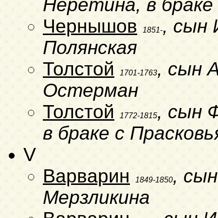
Неретина, в браке
Чернышов
, сын
1851-
Полянская
Толстой
, сын 
1701-1763
Остерман
Толстой
, сын 
1772-1815
в браке с Прасков
V
Варварин
, сы
1849-1850
Мерзликина