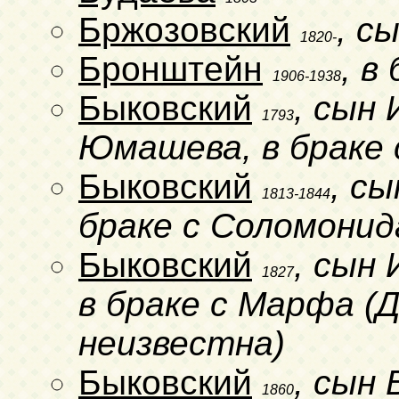
Бржозовский
, с
1820-
Бронштейн
, в
1906-1938
Быковский
, сын
1793
Юмашева, в браке
Быковский
, с
1813-1844
браке с Соломонид
Быковский
, сын
1827
в браке с Марфа (
неизвестна)
Быковский
, сын
1860