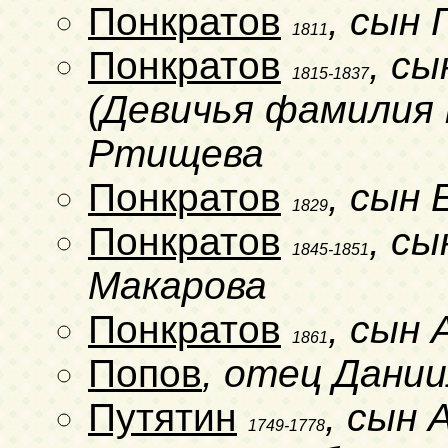
Понкратов
, сын
1811
Понкратов
, с
1815-1837
(Девичья фамилия н
Ртищева
Понкратов
, сын 
1829
Понкратов
, сы
1845-1851
Макарова
Понкратов
, сын
1861
Попов
, отец Дани
Путятин
, сын 
1749-1778