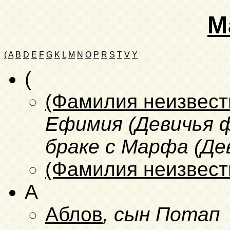
М
(
A
B
D
E
F
G
K
L
M
N
O
P
R
S
T
V
Y
(
(Фамилия неизвест
Ефимия (Девичья ф
браке с Марфа (Де
(Фамилия неизвест
A
Аблов
, сын Потап