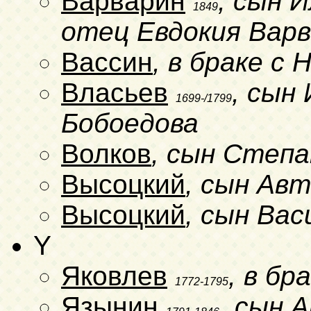
Варварин
, сын 
1849
отец Евдокия Вар
Вассин
, в браке с
Власьев
, сын 
1699-/1799
Бобоедова
Волков
, сын Степа
Высоцкий
, сын Ав
Высоцкий
, сын Вас
Y
Яковлев
, в б
1772-1795
Язынин
, сын 