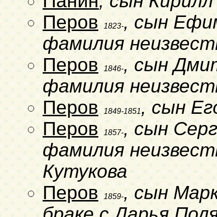
Панин
, сын Кирилл
Перов
, сын Ефи
1823-
фамилия неизвест
Перов
, сын Дми
1846-
фамилия неизвест
Перов
, сын Е
1849-1851
Перов
, сын Сер
1857-
фамилия неизвестн
Кутукова
Перов
, сын Марк
1859-
браке с Дарья Пол