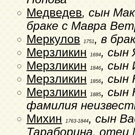
Медведев
, сын Мак
браке с Мавра Вет
Меркулов
, в бр
1751
Мерзликин
, сын
1694
Мерзликин
, сын
1846
Мерзликин
, сын
1856
Мерзликин
, сын
1885
фамилия неизвест
Михин
, сын В
1763-1844
Тараборина, отец