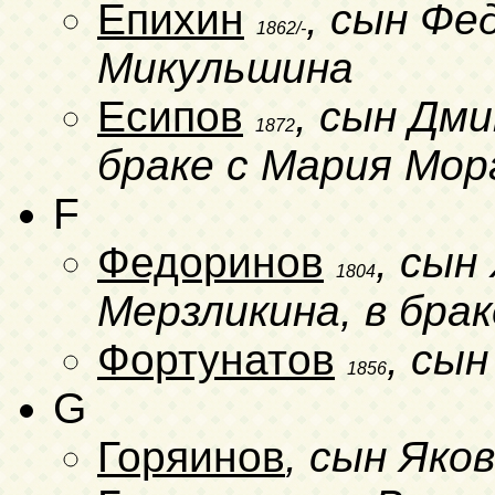
Епихин
, сын Фе
1862/-
Микульшина
Есипов
, сын Дм
1872
браке с Мария Мор
F
Федоринов
, сын
1804
Мерзликина, в бра
Фортунатов
, сын
1856
G
Горяинов
, сын Яков