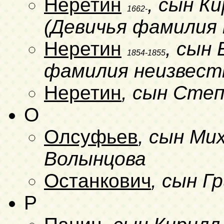
Неретин
, сын Ки
1662-
(Девичья фамилия 
Неретин
, сын
1854-1855
фамилия неизвест
Неретин
, сын Сте
O
Олсуфьев
, сын Ми
Волынцова
Останкович
, сын Г
P