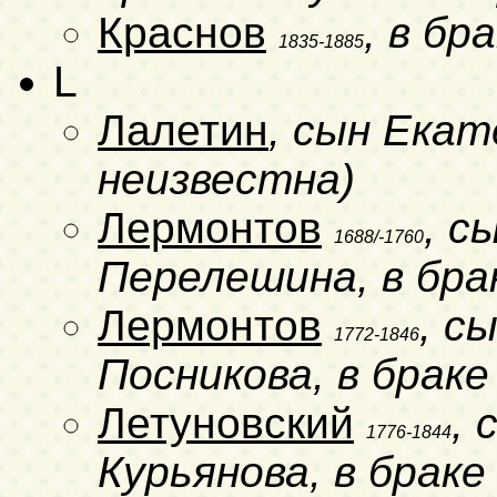
Краснов
, в бр
1835-1885
L
Лалетин
, сын Ека
неизвестна)
Лермонтов
, с
1688/-1760
Перелешина, в бра
Лермонтов
, с
1772-1846
Посникова, в брак
Летуновский
,
1776-1844
Курьянова, в браке