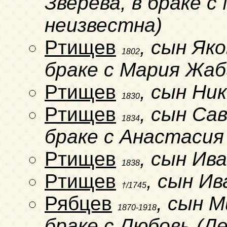
Зверева, в браке 
неизвестна)
Ртищев
, сын Як
1802
браке с Мария Жаб
Ртищев
, сын Ни
1830
Ртищев
, сын Са
1834
браке с Анастаси
Ртищев
, сын Ив
1838
Ртищев
, сын И
†/1745
Рябцев
, сын М
1870-1918
браке с Любовь (Д