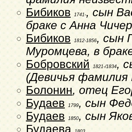
Бибиков
, сын В
1741-
браке с Анна Чиче
Бибиков
, сын
1812-1856
Муромцева, в брак
Бобровский
, 
1821-/1834
(Девичья фамилия 
Болонин
, отец Его
Будаев
, сын Фе
1799
Будаев
, сын Як
1850
Будаева
1803