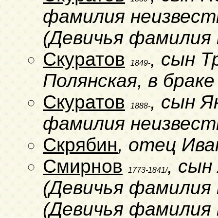
фамилия неизвестн
(Девичья фамилия 
Скуратов
, сын 
1849-
Полянская, в браке
Скуратов
, сын Я
1888-
фамилия неизвест
Скрябин
, отец Ива
Смирнов
, сы
1773-1841/
(Девичья фамилия н
(Девичья фамилия 