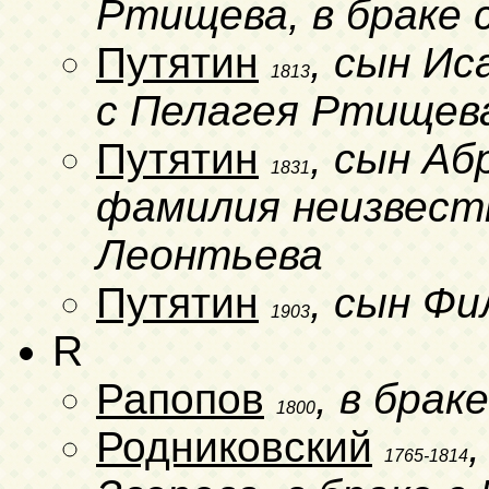
Ртищева, в браке 
Путятин
, сын Ис
1813
с Пелагея Ртищев
Путятин
, сын Аб
1831
фамилия неизвестн
Леонтьева
Путятин
, сын Ф
1903
R
Рапопов
, в брак
1800
Родниковский
1765-1814