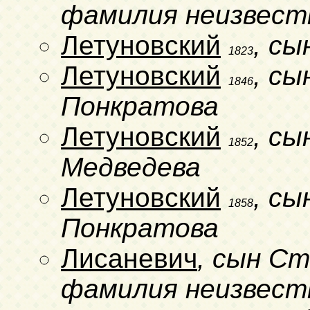
фамилия неизвест
Летуновский
, сы
1823
Летуновский
, сы
1846
Понкратова
Летуновский
, с
1852
Медведева
Летуновский
, с
1858
Понкратова
Лисаневич
, сын С
фамилия неизвест