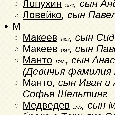
Лопухин
, сын А
1972
Ловейко
, сын Паве
M
Макеев
, сын Си
1803
Макеев
, сын Па
1846
Манто
, сын Ана
1788-
(Девичья фамилия 
Манто
, сын Иван и 
Софья Шельтинг
Медведев
, сын 
1786