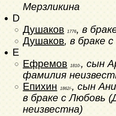
Мерзликина
D
Душаков
, в бра
1776
Душаков
, в браке 
E
Ефремов
, сын 
1810-
фамилия неизвест
Епихин
, сын Ан
1862/-
в браке с Любовь 
неизвестна)