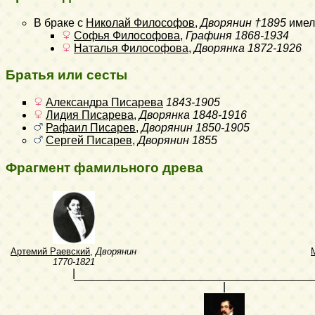
В браке с
Николай Философов
,
Дворянин
†1895
имел
Софья Философова
,
Графиня
1868-1934
Наталья Философова
,
Дворянка
1872-1926
Братья или сесты
Александра Писарева
1843-1905
Лидия Писарева
,
Дворянка
1848-1916
Рафаил Писарев
,
Дворянин
1850-1905
Сергей Писарев
,
Дворянин
1855
Фрагмент фамильного древа
Артемий Раевский
,
Дворянин
1770-1821
|
|