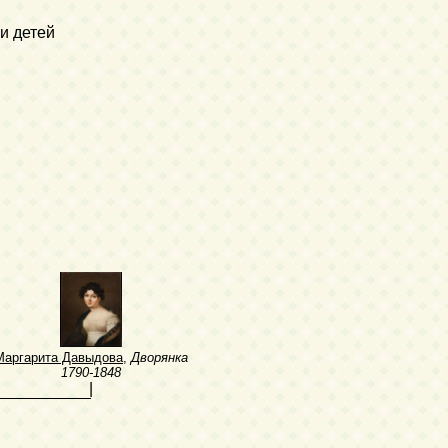
и детей
Маргарита Давыдова
,
Дворянка
1790-1848
|