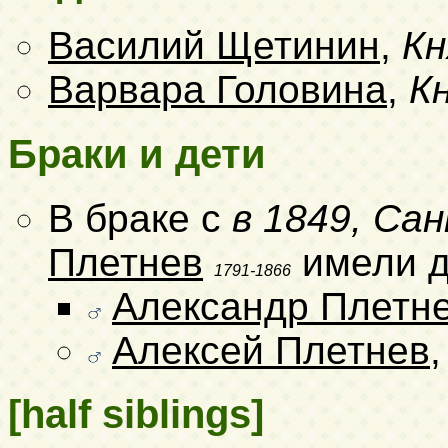
Василий Щетинин
,
Кн
Варвара Головина
,
К
Браки и дети
В браке с
в 1849, Са
Плетнев
имели д
1791-1866
Александр Плетн
Алексей Плетнев
[half siblings]