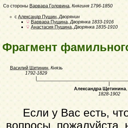
Со стороны
Варвара Головина
,
Княгиня
1796-1850
с
Александр Пущин
,
Дворянин
Варвара Пущина
,
Дворянка
1833-1916
Анастасия Пущина
,
Дворянка
1835-1910
Фрагмент фамильног
Василий Щетинин
,
Князь
1792-1829
|
|
Александра Щетинина
1828-1902
Если у Вас есть, чт
вопросы, пожалуйста,