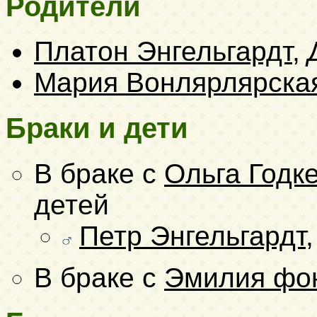
Родители
Платон Энгельгардт
,
Мария Вонлярлярска
Браки и дети
В браке с
Ольга Годк
детей
Петр Энгельгардт
В браке с
Эмилия фо