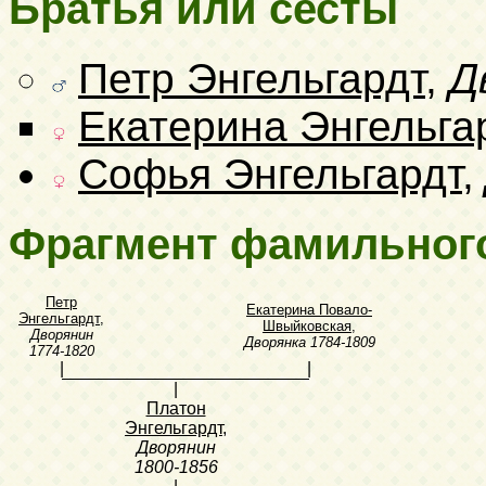
Братья или сесты
Петр Энгельгардт
,
Д
Екатерина Энгельга
Софья Энгельгардт
,
Фрагмент фамильног
Петр
Екатерина Повало-
Энгельгардт
,
Швыйковская
,
Дворянин
Дворянка
1784-1809
1774-1820
|
|
|
Платон
Энгельгардт
,
Дворянин
1800-1856