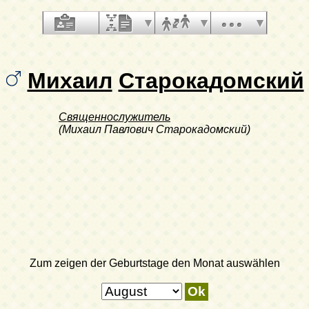
Михаил
Старокадомский
Священнослужитель
(Михаил Павлович Старокадомский)
Zum zeigen der Geburtstage den Monat auswählen