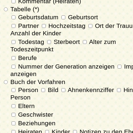
Kommentar (Heiraten)
Tabelle (*)
Geburtsdatum
Geburtsort
Partner
Hochzeitstag
Ort der Trau
Anzahl der Kinder
Todestag
Sterbeort
Alter zum
Todeszeitpunkt
Berufe
Nummer der Generation anzeigen
Imp
anzeigen
Buch der Vorfahren
Person
Bild
Ahnenkennziffer
Hin
Person
Eltern
Geschwister
Beziehungen
Heiraten
Kinder
Notizen zu den Eh