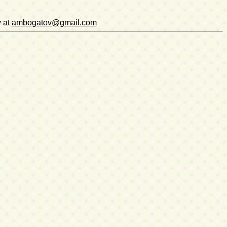
v at
ambogatov@gmail.com