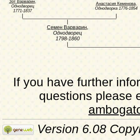
Зот Варварин
,
Анастасия Кеменова
,
Однодворец
Однодворка
1776-1854
1771-1837
|
|
|
Семен Варварин
,
Однодворец
1798-1860
|
If you have further inf
questions please 
ambogat
Version 6.08 Copy