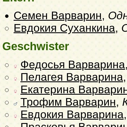
Семен Варварин
,
Од
Евдокия Суханкина
,
Geschwister
Федосья Варварина
Пелагея Варварина
Екатерина Варвари
Трофим Варварин
,
Евдокия Варварина
Прасковья Варвари