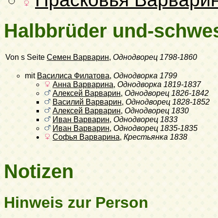
Halbbrüder und-schwe
Von s Seite
Семен Варварин
,
Однодворец
1798-1860
mit
Василиса Филатова
,
Однодворка
1799
Анна Варварина
,
Однодворка
1819-1837
Алексей Варварин
,
Однодворец
1826-1842
Василий Варварин
,
Однодворец
1828-1852
Алексей Варварин
,
Однодворец
1830
Иван Варварин
,
Однодворец
1833
Иван Варварин
,
Однодворец
1835-1835
Софья Варварина
,
Крестьянка
1838
Notizen
Hinweis zur Person