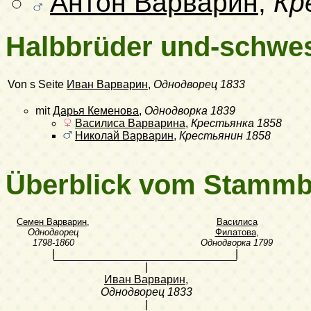
Антон Варварин
,
Кр
Halbbrüder und-schwe
Von s Seite
Иван Варварин
,
Однодворец
1833
mit
Дарья Кеменова
,
Однодворка
1839
Василиса Варварина
,
Крестьянка
1858
Николай Варварин
,
Крестьянин
1858
Überblick vom Stamm
Семен Варварин
,
Василиса
Однодворец
Филатова
,
1798-1860
Однодворка
1799
|
|
|
Иван Варварин
,
Однодворец
1833
|