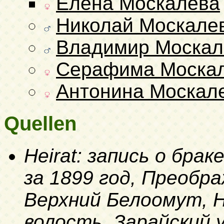
Елена Москалева
Николай Москале
Владимир Москал
Серафима Моска
Антонина Москал
Quellen
Heirat: запись о бра
за 1899 год, Преобра
Верхний Белоомут, 
волость, Зарайский у