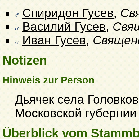
Спиридон Гусев
,
Св
Василий Гусев
,
Свя
Иван Гусев
,
Священ
Notizen
Hinweis zur Person
Дьячек села Головков
Московской губернии
Überblick vom Stamm