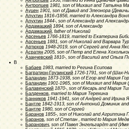
Антропцев
1936
, married to Инна (Девичья фам
Антропцев
1981
, son of Михаил and Татьяна М
Ауцен
1901
, son of Давид and Элеонора (Деви
Апухтин
1816-/1856
, married to Александра Во
Апухтин
1844-
, son of Александр and Александ
Ардамацкий
1894
, son of Александр
Ардамацкий
, father of Николай
Арсеньев
1766-1819
, married to Екатерина Биб
Арсеньев
1881
, son of Николай and Варвара Ту
Артюхов
1948-2019
, son of Сергей and Анна Як
Асратян
2005
, son of Петр and Елена Хохолько
Азанчевский
1810-
, son of Василий and Ольга
B
Бабаев
1983
, married to Регина Есипова
Багратион-Грузинский
1726-1791
, son of (Шах-
Баландин
1873-1938
, son of Егор and Мария Г
Баландин
1901-1965
, son of Михаил and Мария
Балавенский
1870-
, son of Кесарь and Мария Т
Балденков
, married to Мария Терехина
Банников
1941-1941
, son of Андрей and Ирина 
Бантле
1842-1913
, son of Антоний Доминик an
Бантле
1980
, son of Сергей
Баранов
1855-
, son of Николай and Агриппина 
Баранов
, son of Степан , married to Мария Мед
Баранович
, son of Павел Энгельгардт and (Им