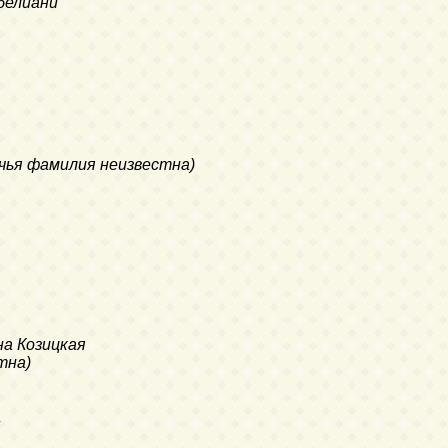
рбелиани
вичья фамилия неизвестна)
на Козицкая
тна)
а