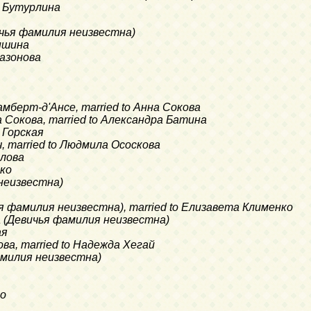
а Бутурлина
вичья фамилия неизвестна)
еншина
Сазонова
Ламберт-д'Ансе, married to Анна Сокова
а Сокова, married to Александра Батина
 Горская
ч, married to Людмила Ососкова
злова
нко
 неизвестна)
я фамилия неизвестна), married to Елизавета Клименко
а (Девичья фамилия неизвестна)
ая
ова, married to Надежда Хегай
фамилия неизвестна)
ко