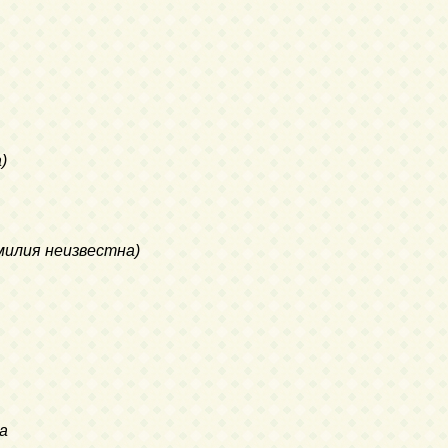
)
амилия неизвестна)
а