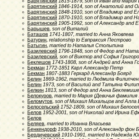
Барятинский
1815-1879
, son of Иван and Мари
Барятинский
1846-1914
, son of Анатолий and 
Барятинский
1848-1910
, son of Владимир and 
Барятинский
1870-1910
, son of Владимир and 
Барятинский
1905-1992
, son of Александр and
Барышев
, son of Виталий
Баташов
1741-1807
, married to Анна Яковлева
Батурин
, relationship to Евпраксия Пестрово
Батыгин
, married to Наталья Столыпина
Базилевский
1796-1848
, son of Федор and Нат
Базилевский
, son of Виктор and Софья Григор
Беклешов
1743-1808
, son of Андрей and Анна 
Бекман
1772-1851
Карл Александр Петр
Бекман
1807-1883
Герхард Александр Боярд
Белин
1869-1962
, married to Людмила Филипчен
Белин
1973
, son of Василий and Татьяна Фили
Белкин
1813
, son of Федор and Анна Беклемиш
Белокуров
, married to Мария (Девичья фамилия
Беломутов
, son of Михаил Михальцов and Алла 
Белосельский
1752-1809
, son of Михаил Белос
Белов
1952-2001
, son of Николай and Ирина Е
Белов
Беляев
, married to Иоанна Власьева
Бенкендорф
1938-2010
, son of Александр фон
Бердичевский
1910-1991
, married to Надежда 