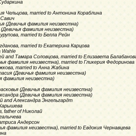
 Сударкина
сия Чельцова, married to Антонина Кораблина
 Савич
фья (Девичья фамилия неизвестна)
а (Девичья фамилия неизвестна)
урупова, married to Белла Рейн
огданова, married to Екатерина Карцова
a Wahle
гей and Тамара Соловцова, married to Елизавета Балабанов
ичья фамилия неизвестна), married to Гликерия Федоринова
жкова, married to Анна Жабина
стасия (Девичья фамилия неизвестна)
чья фамилия неизвестна)
o Прасковья (Девичья фамилия неизвестна)
ександра (Девичья фамилия неизвестна)
рий and Александра Энгельгардт
а Карышева
, father of Николай
нгалычева
 Беатриса Андерсон
чья фамилия неизвестна), married to Евдокия Чернавцева
ина