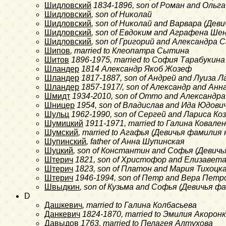
Шидловский
1834-1896
, son of Роман and Ольг
Шидловский
, son of Николай
Шидловский
, son of Николай and Варвара (Де
Шидловский
, son of Евдоким and Аграфена Ш
Шидловский
, son of Григорий and Александра 
Шипов
, married to Клеопатра Сытина
Шитов
1896-1975
, married to София Тарабукина
Шландер
1814
Александр Якоб Жозеф
Шландер
1817-1887
, son of Андрей and Луиза 
Шландер
1857-1917/
, son of Александр and Анн
Шмидт
1934-2010
, son of Отто and Александра
Шницер
1954
, son of Владислав and Ида Юдови
Шульц
1962-1990
, son of Сергей and Лариса Ко
Шумицкий
1911-1971
, married to Галина Ковале
Шумский
, married to Агафья (Девичья фамилия
Шупинский
, father of Анна Шупинская
Шуцкий
, son of Константин and Софья (Девичь
Штерич
1821
, son of Христофор and Елизавет
Штерич
1823
, son of Платон and Мария Тихоцк
Штерич
1946-1994
, son of Петр and Вера Петр
Швыдкин
, son of Кузьма and Софья (Девичья 
D
Дашкевич
, married to Галина Колбасьева
Данкевич
1824-1870
, married to Эмилия Акорон
Давыдов
1763
, married to Пелагея Алтухова