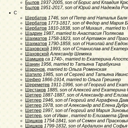
Былов
1937-2005
, son of Борис and Клавдия Кр
Былов
1951-2017
, son of Юрий and Надежда Ро
C
Щербатов
1746
, son of Петр and Наталья Балк
Щербатов
1773-1817
, son of Федор and Мария 
Щербатов
1810-1838
, son of Михаил , married 
Шадрин
1987
, married to Анастасия Полякова
Шахматов
1758-1823
, son of Артамон and Пра
Шахматов
1790-1859
, son of Николай and Евдо
Шаховской
1993
, son of Станислав and Екате
Шаховской
Александр
Шемяка
Шамшев
ca 1740-
, married to Екатерина Апост
Шанин
1956
, married to Татьяна Тарабукина
Шаронов
, married to Ольга Роменская
Шатило
1985
, son of Сергей and Татьяна Ивинс
Шефер
1866-1914
, married to Ольга Грешнер
Шереметев
1911-1996
, son of Георгий and Ека
Шестаков
1885
, son of Алексей and Екатерина
Шетлер
1887-1887
, son of Александр and Елиз
Шетлер
1946
, son of Георгий and Аграфена Дав
Шетлер
1978
, son of Александр and Елена Дубр
Шетлер
1997
, son of Георгий and Мария Зиновь
Шетлер
, son of Иван , married to Елизавета (
Шишков
1754-1841
, son of Семен and Прасковь
Шишков
1799-1832
, son of Ардалион and Софья