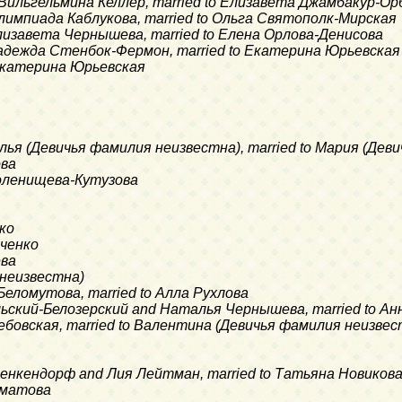
я Вильгельмина Келлер, married to Елизавета Джамбакур-О
Олимпиада Каблукова, married to Ольга Святополк-Мирская
Елизавета Чернышева, married to Елена Орлова-Денисова
Надежда Стенбок-Фермон, married to Екатерина Юрьевская
 Екатерина Юрьевская
алья (Девичья фамилия неизвестна), married to Мария (Де
ова
Голенищева-Кутузова
ко
пченко
ева
 неизвестна)
Беломутова, married to Алла Рухлова
ельский-Белозерский and Наталья Чернышева, married to Ан
фебовская, married to Валентина (Девичья фамилия неизвес
 Бенкендорф and Лия Лейтман, married to Татьяна Новиков
Юматова