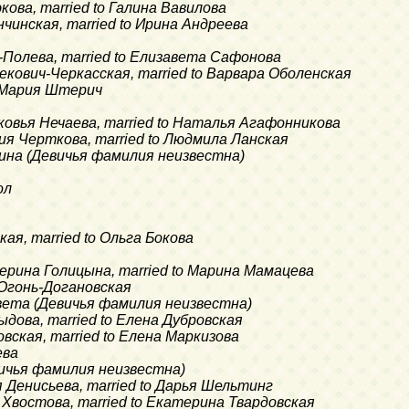
юкова, married to Галина Вавилова
нчинская, married to Ирина Андреева
-Полева, married to Елизавета Сафонова
Бекович-Черкасская, married to Варвара Оболенская
to Мария Штерич
сковья Нечаева, married to Наталья Агафонникова
кия Черткова, married to Людмила Ланская
рина (Девичья фамилия неизвестна)
ол
кая, married to Ольга Бокова
терина Голицына, married to Марина Мамацева
 Огонь-Догановская
авета (Девичья фамилия неизвестна)
ыдова, married to Елена Дубровская
овская, married to Елена Маркизова
ева
Девичья фамилия неизвестна)
я Денисьева, married to Дарья Шельтинг
 Хвостова, married to Екатерина Твардовская