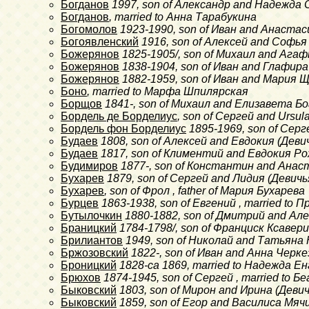
Богданов
1997
, son of Александр and Надежда
Богданов
, married to Анна Тарабукина
Богомолов
1923-1990
, son of Иван and Анаста
Богоявленский
1916
, son of Алексей and Софья
Божерянов
1825-1905/
, son of Михаил and Ага
Божерянов
1838-1904
, son of Иван and Глафир
Божерянов
1882-1959
, son of Иван and Мария Щ
Боно
, married to Марфа Шпилярская
Борщов
1841-
, son of Михаил and Елизавета Б
Бордель де Борделиус
, son of Сергей and Ursul
Бордель фон Борделиус
1895-1969
, son of Сер
Будаев
1808
, son of Алексей and Евдокия (Дев
Будаев
1817
, son of Климентий and Евдокия Ро
Будимиров
1877-
, son of Константин and Ана
Бухарев
1879
, son of Сергей and Лидия (Деви
Бухарев
, son of Фрол , father of Мария Бухарева
Бурцев
1863-1938
, son of Евгений , married t
Бутылочкин
1880-1882
, son of Дмитрий and Ал
Браницкий
1784-1798/
, son of Франциск Ксаве
Брилиантов
1949
, son of Николай and Татьян
Бржозовский
1822-
, son of Иван and Анна Черкез
Броницкий
1828-ca 1869
, married to Надежда Е
Брюхов
1874-1945
, son of Сергей , married to
Быковский
1803
, son of Мирон and Ирина (Деви
Быковский
1859
, son of Егор and Василиса Мяч