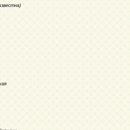
известна)
кая