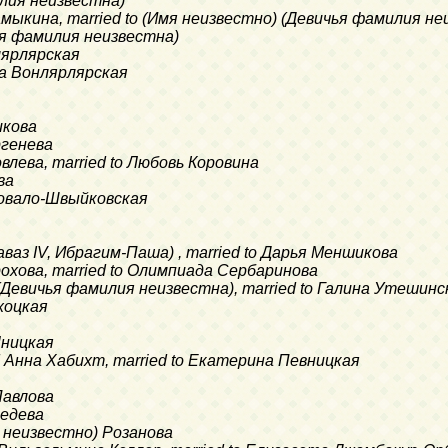
илия неизвестна)
амыкина, married to (Имя неизвестно) (Девичья фамилия не
чья фамилия неизвестна)
нлярлярская
ра Вонлярлярская
икова
ргенева
овлева, married to Любовь Коровина
ва
 Повало-Швыйковская
Наваз IV, Ибрагим-Паша) , married to Дарья Меншикова
орохова, married to Олимпиада Сербаринова
 (Девичья фамилия неизвестна), married to Галина Утешинс
ихоцкая
Яницкая
d Анна Хабихт, married to Екатерина Певницкая
Павлова
ведева
я неизвестно) Розанова