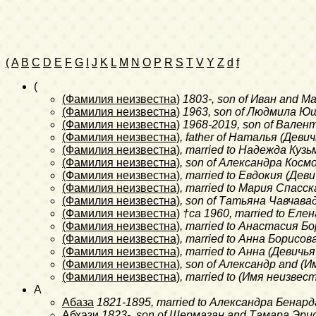
(
A
B
C
D
E
F
G
I
J
K
L
M
N
O
P
R
S
T
V
Y
Z
d
f
(
(Фамилия неизвестна)
1803-
, son of Иван and 
(Фамилия неизвестна)
1963
, son of Людмила Юш
(Фамилия неизвестна)
1968-2019
, son of Вале
(Фамилия неизвестна)
, father of Наталья (Дев
(Фамилия неизвестна)
, married to Надежда Куз
(Фамилия неизвестна)
, son of Александра Кос
(Фамилия неизвестна)
, married to Евдокия (Де
(Фамилия неизвестна)
, married to Мария Спасск
(Фамилия неизвестна)
, son of Татьяна Чавчава
(Фамилия неизвестна)
†ca 1960
, married to Ел
(Фамилия неизвестна)
, married to Анастасия Б
(Фамилия неизвестна)
, married to Анна Борисов
(Фамилия неизвестна)
, married to Анна (Девич
(Фамилия неизвестна)
, son of Александр and 
(Фамилия неизвестна)
, married to (Имя неизве
A
Абаза
1821-1895
, married to Александра Бенар
Абхази
1823-
, son of Шермазан and Тамара Эри