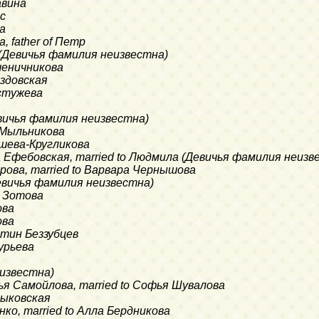
авина
ic
ва
, father of Петр
 (Девичья фамилия неизвестна)
шеничникова
оздовская
естужева
евичья фамилия неизвестна)
а Мыльникова
ышева-Кругликова
на Ефебовская, married to Людмила (Девичья фамилия неизв
рова, married to Варвара Чернышова
Девичья фамилия неизвестна)
я Зотова
ова
ова
антин Беззубцев
Гурьева
еизвестна)
фья Самойлова, married to Софья Шувалова
Быковская
нко, married to Алла Бердникова