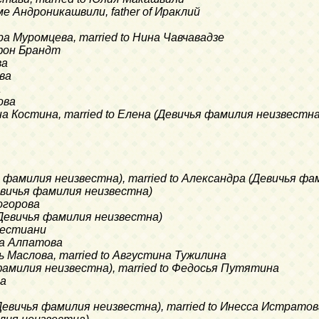
ме Андроникашвили, father of Ираклий
дра Муромцева, married to Нина Чавчавадзе
 фон Брандт
ва
ва
а
ова
на Костина, married to Елена (Девичья фамилия неизвестна
ья фамилия неизвестна), married to Александра (Девичья ф
Девичья фамилия неизвестна)
огорова
(Девичья фамилия неизвестна)
рестиани
на Алпатова
рь Маслова, married to Августина Тужилина
 фамилия неизвестна), married to Федосья Путятина
ва
(Девичья фамилия неизвестна), married to Инесса Истратов