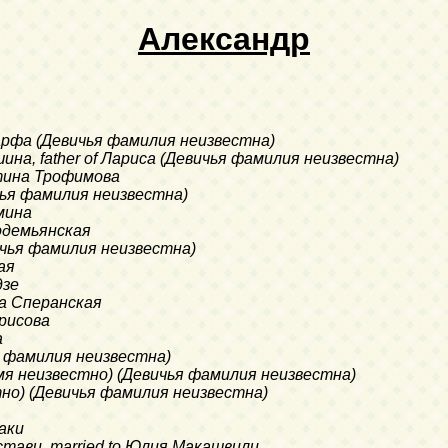
Александр
Марфа (Девичья фамилия неизвестна)
ина, father of Лариса (Девичья фамилия неизвестна)
нтина Трофимова
ичья фамилия неизвестна)
ьмина
модемьянская
вичья фамилия неизвестна)
ая
дзе
ена Сперанская
орисова
а
ья фамилия неизвестна)
(Имя неизвестно) (Девичья фамилия неизвестна)
стно) (Девичья фамилия неизвестна)
даки
стави, married to Юлия Макашвили