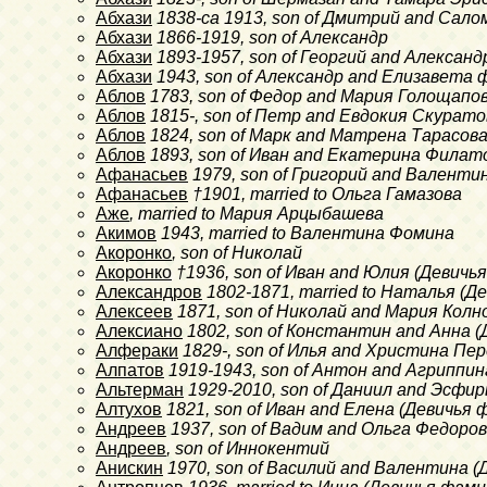
Абхази
1838-ca 1913
, son of Дмитрий and Сало
Абхази
1866-1919
, son of Александр
Абхази
1893-1957
, son of Георгий and Алексан
Абхази
1943
, son of Александр and Елизавета
Аблов
1783
, son of Федор and Мария Голощапо
Аблов
1815-
, son of Петр and Евдокия Скурато
Аблов
1824
, son of Марк and Матрена Тарасов
Аблов
1893
, son of Иван and Екатерина Филат
Афанасьев
1979
, son of Григорий and Валенти
Афанасьев
†1901
, married to Ольга Гамазова
Аже
, married to Мария Арцыбашева
Акимов
1943
, married to Валентина Фомина
Акоронко
, son of Николай
Акоронко
†1936
, son of Иван and Юлия (Девич
Александров
1802-1871
, married to Наталья (
Алексеев
1871
, son of Николай and Мария Колн
Алексиано
1802
, son of Константин and Анна 
Алфераки
1829-
, son of Илья and Христина Пе
Алпатов
1919-1943
, son of Антон and Агриппи
Альтерман
1929-2010
, son of Даниил and Эсфи
Алтухов
1821
, son of Иван and Елена (Девичья
Андреев
1937
, son of Вадим and Ольга Федоро
Андреев
, son of Иннокентий
Анискин
1970
, son of Василий and Валентина 