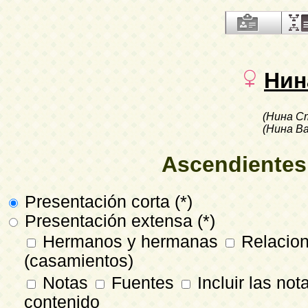
Нин
(Нина С
(Нина В
Ascendientes
Presentación corta (*)
Presentación extensa (*)
Hermanos y hermanas
Relacio
(casamientos)
Notas
Fuentes
Incluir las not
contenido