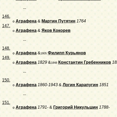
...
146.
Аграфена
&
Мартин Путятин
1764
o
147.
Аграфена
&
Яков Кокорев
o
...
148.
Аграфена
&
Филипп Курьянов
o
1805
149.
Аграфена
1829
&
Константин Гребенников
18
o
1848
...
150.
Аграфена
1860-1943
&
Логин Карапугин
1851
o
...
151.
Аграфена
1791-
&
Григорий Никульшин
1788-
o
...