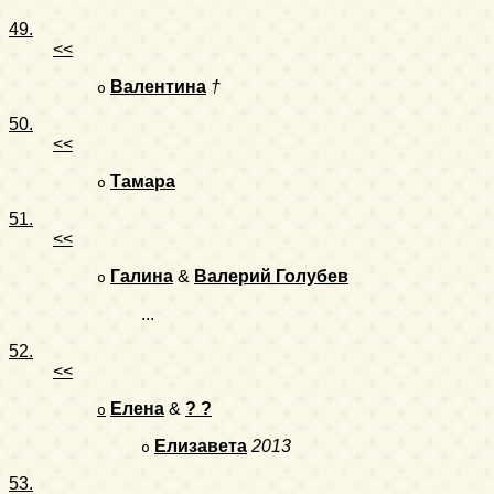
49.
<<
Валентина
†
o
50.
<<
Тамара
o
51.
<<
Галина
&
Валерий Голубев
o
...
52.
<<
Елена
&
? ?
o
Елизавета
2013
o
53.