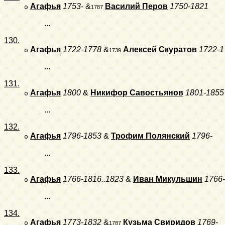
Агафья
1753-
&
Василий Перов
1750-1821
o
1787
...
130.
Агафья
1722-1778
&
Алексей Скуратов
1722-1
o
1739
...
131.
Агафья
1800
&
Никифор Савостьянов
1801-1855
o
...
132.
Агафья
1796-1853
&
Трофим Полянский
1796-
o
...
133.
Агафья
1766-1816..1823
&
Иван Микульшин
1766
o
...
134.
Агафья
1773-1832
&
Кузьма Свиридов
1769-
o
1787