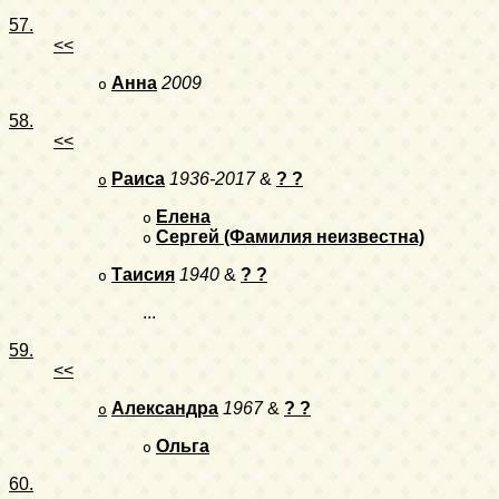
57.
<<
Анна
2009
o
58.
<<
Раиса
1936-2017
&
? ?
o
Елена
o
Сергей (Фамилия неизвестна)
o
Таисия
1940
&
? ?
o
...
59.
<<
Александра
1967
&
? ?
o
Ольга
o
60.