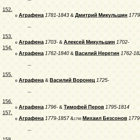
152.
Аграфена
1781-1843
&
Дмитрий Микульшин
1779
o
...
153.
Аграфена
1703-
&
Алексей Микульшин
1702-
o
154.
Аграфена
1762-1840
&
Василий Неретин
1762-18
o
...
155.
Аграфена
&
Василий Воронец
1725-
o
...
156.
Аграфена
1796-
&
Тимофей Перов
1795-1814
o
157.
Аграфена
1779-1857
&
Михаил Безсонов
1779
o
1798
...
158.