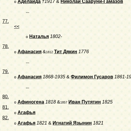
Аделаида
†1917
&
Николай Сааруни-Гамазов
o
...
77.
<<
Наталья
1802-
o
78.
Афанасия
&
Тит Дякин
1776
o
1812
...
79.
Афанасия
1868-1935
&
Филимон Гусаров
1861-1
o
...
80.
Афиногена
1818
&
Иван Путятин
1825
o
1857
81.
Агафья
o
82.
Агафья
1821
&
Игнатий Язынин
1821
o