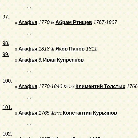
...
97.
Агафья
1770
&
Абрам Ртищев
1767-1807
o
...
98.
Агафья
1818
&
Яков Панов
1811
o
99.
Агафья
&
Иван Купреянов
o
...
100.
Агафья
1770-1840
&
Климентий Толстых
1766
o
1787
...
101.
Агафья
1765
&
Константин Курьянов
o
1772
...
102.