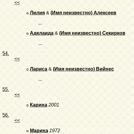
<<
Лилия
&
(Имя неизвестно) Алексеев
o
...
Аделаида
&
(Имя неизвестно) Секирков
o
...
54.
<<
Лариса
&
(Имя неизвестно) Вийнес
o
...
55.
<<
Карина
2001
o
56.
<<
Марина
1972
o