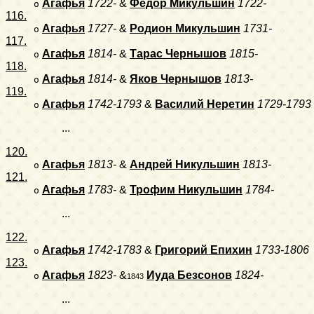
Агафья
1722-
&
Федор Микульшин
1722-
o
116.
Агафья
1727-
&
Родион Микульшин
1731-
o
117.
Агафья
1814-
&
Тарас Чернышов
1815-
o
118.
Агафья
1814-
&
Яков Чернышов
1813-
o
119.
Агафья
1742-1793
&
Василий Неретин
1729-1793
o
...
120.
Агафья
1813-
&
Андрей Никульшин
1813-
o
121.
Агафья
1783-
&
Трофим Никульшин
1784-
o
...
122.
Агафья
1742-1783
&
Григорий Епихин
1733-1806
o
123.
Агафья
1823-
&
Иуда Безсонов
1824-
o
1843
...