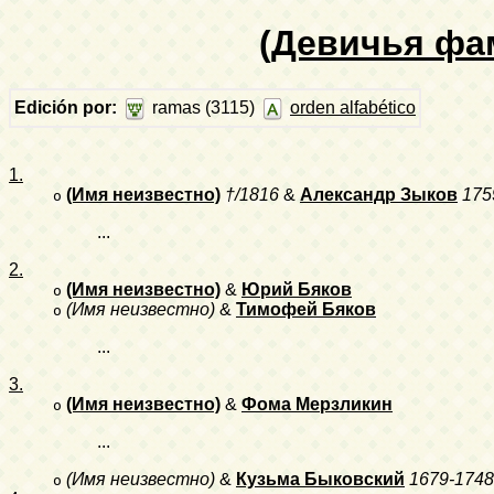
(Девичья фа
Edición por:
ramas (3115)
orden alfabético
1.
(Имя неизвестно)
†/1816
&
Александр Зыков
175
o
...
2.
(Имя неизвестно)
&
Юрий Бяков
o
(Имя неизвестно)
&
Тимофей Бяков
o
...
3.
(Имя неизвестно)
&
Фома Мерзликин
o
...
(Имя неизвестно)
&
Кузьма Быковский
1679-1748
o