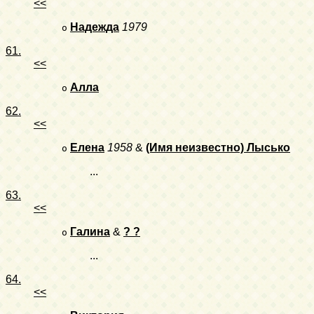
<<
Надежда
1979
o
61.
<<
Алла
o
62.
<<
Елена
1958
&
(Имя неизвестно) Лысько
o
...
63.
<<
Галина
&
? ?
o
...
64.
<<