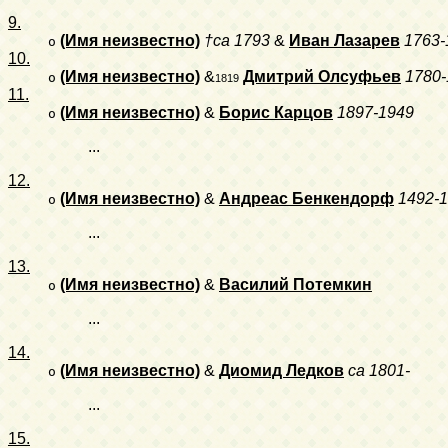
9.
(Имя неизвестно)
†ca 1793
&
Иван Лазарев
1763-
o
10.
(Имя неизвестно)
&
Дмитрий Олсуфьев
1780-
o
1819
11.
(Имя неизвестно)
&
Борис Карцов
1897-1949
o
...
12.
(Имя неизвестно)
&
Андреас Бенкендорф
1492-
o
...
13.
(Имя неизвестно)
&
Василий Потемкин
o
...
14.
(Имя неизвестно)
&
Диомид Ледков
ca 1801-
o
...
15.