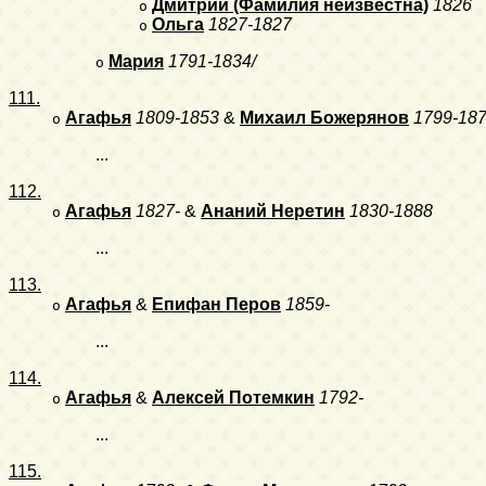
Дмитрий (Фамилия неизвестна)
1826
o
Ольга
1827-1827
o
Мария
1791-1834/
o
111.
Агафья
1809-1853
&
Михаил Божерянов
1799-18
o
...
112.
Агафья
1827-
&
Ананий Неретин
1830-1888
o
...
113.
Агафья
&
Епифан Перов
1859-
o
...
114.
Агафья
&
Алексей Потемкин
1792-
o
...
115.