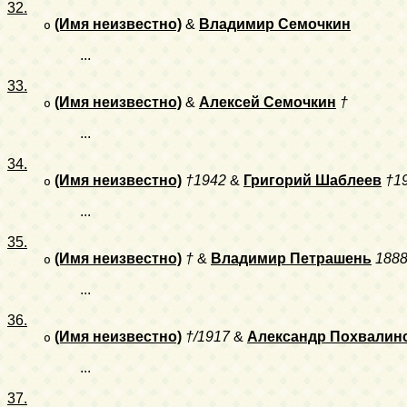
32.
(Имя неизвестно)
&
Владимир Семочкин
o
...
33.
(Имя неизвестно)
&
Алексей Семочкин
†
o
...
34.
(Имя неизвестно)
†1942
&
Григорий Шаблеев
†1
o
...
35.
(Имя неизвестно)
†
&
Владимир Петрашень
1888
o
...
36.
(Имя неизвестно)
†/1917
&
Александр Похвалин
o
...
37.