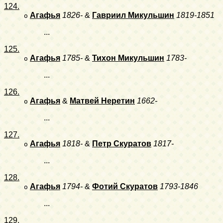
124.
Агафья
1826-
&
Гавриил Микульшин
1819-1851
o
...
125.
Агафья
1785-
&
Тихон Микульшин
1783-
o
...
126.
Агафья
&
Матвей Неретин
1662-
o
...
127.
Агафья
1818-
&
Петр Скуратов
1817-
o
...
128.
Агафья
1794-
&
Фотий Скуратов
1793-1846
o
...
129.