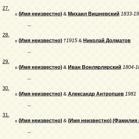
27.
(Имя неизвестно)
&
Михаил Вишневский
1833-1
o
...
28.
(Имя неизвестно)
†1915
&
Николай Долматов
o
...
29.
(Имя неизвестно)
&
Иван Вонлярлярский
1804-1
o
...
30.
(Имя неизвестно)
&
Александр Антропцев
1981
o
...
31.
(Имя неизвестно)
&
(Имя неизвестно) (Фамилия 
o
...