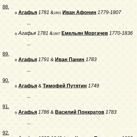
88.
Агафья
1781
&
Иван Афонин
1779-1807
o
1801
...
Агафья
1781
&
Емельян Моргачев
1770-1836
o
1807
...
89.
Агафья
1791
&
Иван Панин
1783
o
...
90.
Агафья
&
Тимофей Путятин
1749
o
...
91.
Агафья
1786
&
Василий Понкратов
1783
o
...
92.