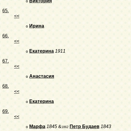
Виктория
o
65.
<<
Ирина
o
66.
<<
Екатерина
1911
o
67.
<<
Анастасия
o
68.
<<
Екатерина
o
69.
<<
Марфа
1845
&
Петр Будаев
1843
o
1862