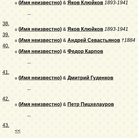
(Имя неизвестно)
&
Яков Клюйков
1893-1941
o
...
38.
(Имя неизвестно)
&
Яков Клюйков
1893-1941
o
39.
(Имя неизвестно)
&
Андрей Севастьянов
†1884
o
40.
(Имя неизвестно)
&
Федор Карпов
o
...
41.
(Имя неизвестно)
&
Дмитрий Гуденков
o
...
42.
(Имя неизвестно)
&
Петр Пицхелауров
o
...
43.
<<