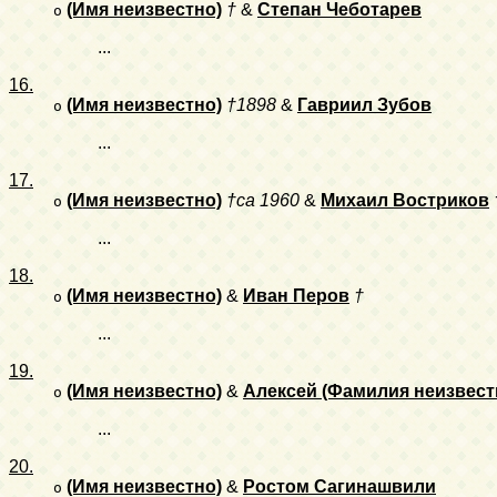
(Имя неизвестно)
†
&
Степан Чеботарев
o
...
16.
(Имя неизвестно)
†1898
&
Гавриил Зубов
o
...
17.
(Имя неизвестно)
†ca 1960
&
Михаил Востриков
o
...
18.
(Имя неизвестно)
&
Иван Перов
†
o
...
19.
(Имя неизвестно)
&
Алексей (Фамилия неизвест
o
...
20.
(Имя неизвестно)
&
Ростом Сагинашвили
o