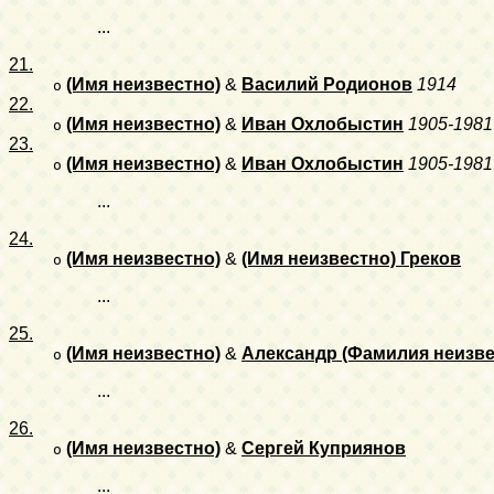
...
21.
(Имя неизвестно)
&
Василий Родионов
1914
o
22.
(Имя неизвестно)
&
Иван Охлобыстин
1905-1981
o
23.
(Имя неизвестно)
&
Иван Охлобыстин
1905-1981
o
...
24.
(Имя неизвестно)
&
(Имя неизвестно) Греков
o
...
25.
(Имя неизвестно)
&
Александр (Фамилия неизве
o
...
26.
(Имя неизвестно)
&
Сергей Куприянов
o
...