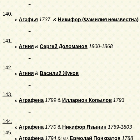
...
140.
Агафья
1737-
&
Никифор (Фамилия неизвестна)
o
...
141.
Агния
&
Сергей Доломанов
1800-1868
o
...
142.
Агния
&
Василий Жуков
o
...
143.
Аграфена
1799
&
Илларион Копылов
1793
o
...
144.
Аграфена
1770
&
Никифор Язынин
1769-1803
o
145.
Аграфена
1794
&
Ермолай Понкратов
1788
o
1813