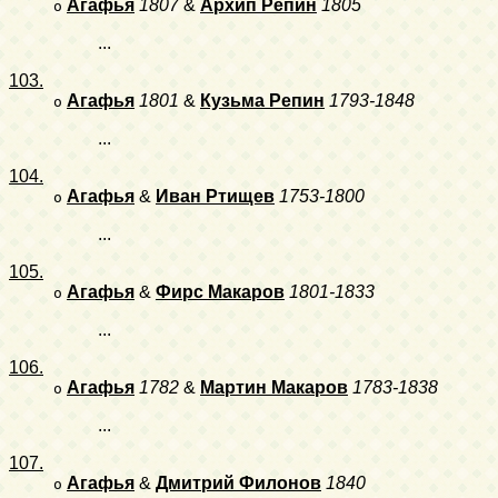
Агафья
1807
&
Архип Репин
1805
o
...
103.
Агафья
1801
&
Кузьма Репин
1793-1848
o
...
104.
Агафья
&
Иван Ртищев
1753-1800
o
...
105.
Агафья
&
Фирс Макаров
1801-1833
o
...
106.
Агафья
1782
&
Мартин Макаров
1783-1838
o
...
107.
Агафья
&
Дмитрий Филонов
1840
o