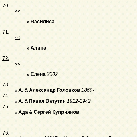
70.
<<
Василиса
o
71.
<<
Алина
o
72.
<<
Елена
2002
o
73.
А.
&
Александр Головков
1860-
o
74.
А.
&
Павел Ватутин
1912-1942
o
75.
Ада
&
Сергей Куприянов
o
...
76.