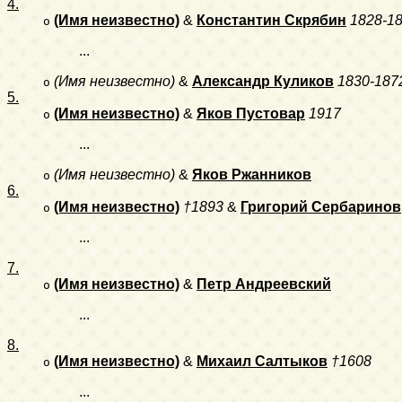
4.
(Имя неизвестно)
&
Константин Скрябин
1828-1
o
...
(Имя неизвестно)
&
Александр Куликов
1830-187
o
5.
(Имя неизвестно)
&
Яков Пустовар
1917
o
...
(Имя неизвестно)
&
Яков Ржанников
o
6.
(Имя неизвестно)
†1893
&
Григорий Сербаринов
o
...
7.
(Имя неизвестно)
&
Петр Андреевский
o
...
8.
(Имя неизвестно)
&
Михаил Салтыков
†1608
o
...