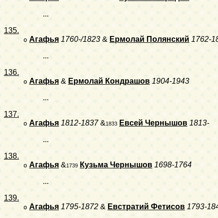
...
135.
Агафья
1760-/1823
&
Ермолай Полянский
1762-1
o
...
136.
Агафья
&
Ермолай Кондрашов
1904-1943
o
...
137.
Агафья
1812-1837
&
Евсей Чернышов
1813-
o
1833
...
138.
Агафья
&
Кузьма Чернышов
1698-1764
o
1739
...
139.
Агафья
1795-1872
&
Евстратий Фетисов
1793-18
o