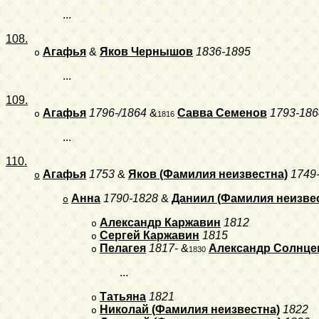
...
108.
Агафья
&
Яков Чернышов
1836-1895
o
...
109.
Агафья
1796-/1864
&
Савва Семенов
1793-186
o
1816
...
110.
Агафья
1753
&
Яков (Фамилия неизвестна)
1749
o
Анна
1790-1828
&
Даниил (Фамилия неизве
o
Александр Каржавин
1812
o
Сергей Каржавин
1815
o
Пелагея
1817-
&
Александр Солнце
o
1830
...
Татьяна
1821
o
Николай (Фамилия неизвестна)
1822
o