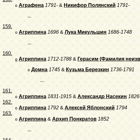
Аграфена
1791-
&
Никифор Полянский
1791-
o
...
159.
Агриппина
1696
&
Лука Микульшин
1686-1748
o
...
160.
Агриппина
1712-1788
&
Герасим (Фамилия неизв
o
Домна
1745
&
Кузьма Березкин
1736-1791
o
...
161.
Агриппина
1831-1915
&
Александр Насекин
1826
o
162.
Агриппина
1792
&
Алексей Яблонский
1794
o
163.
Агриппина
&
Архип Понкратов
1852
o
...