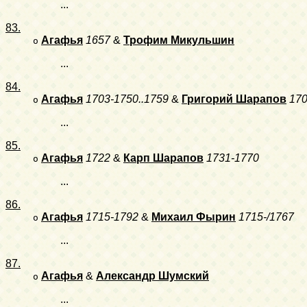
...
83.
Агафья
1657
&
Трофим Микульшин
o
...
84.
Агафья
1703-1750..1759
&
Григорий Шарапов
170
o
...
85.
Агафья
1722
&
Карп Шарапов
1731-1770
o
...
86.
Агафья
1715-1792
&
Михаил Фырин
1715-/1767
o
...
87.
Агафья
&
Александр Шумский
o
...