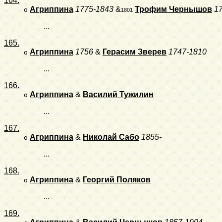
164.
Агриппина
1775-1843
&
Трофим Чернышов
1
o
1801
...
165.
Агриппина
1756
&
Герасим Зверев
1747-1810
o
...
166.
Агриппина
&
Василий Тужилин
o
...
167.
Агриппина
&
Николай Сабо
1855-
o
...
168.
Агриппина
&
Георгий Поляков
o
...
169.