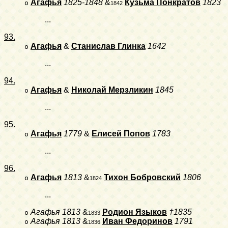
Агафья
1825-1848
&
Кузьма Понкратов
1823
o
1842
...
93.
Агафья
&
Станислав Глинка
1642
o
...
94.
Агафья
&
Николай Мерзликин
1845
o
...
95.
Агафья
1779
&
Елисей Попов
1783
o
...
96.
Агафья
1813
&
Тихон Бобровский
1806
o
1824
...
Агафья
1813
&
Родион Языков
†1835
o
1833
Агафья
1813
&
Иван Федоринов
1791
o
1836