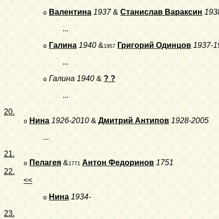
Валентина
1937
&
Станислав Вараксин
193
o
...
Галина
1940
&
Григорий Одинцов
1937-1
o
1957
...
Галина
1940
&
? ?
o
...
20.
Нина
1926-2010
&
Дмитрий Антипов
1928-2005
o
...
21.
Пелагея
&
Антон Федоринов
1751
o
1771
22.
<<
Нина
1934-
o
23.