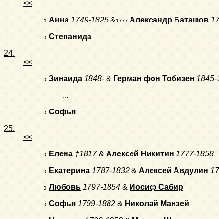
<<
Анна
1749-1825
&
Александр Баташов
1
o
1777
Степанида
o
24.
<<
Зинаида
1848-
&
Герман фон Тобизен
1845-
o
...
Софья
o
25.
<<
Елена
†1817
&
Алексей Никитин
1777-1858
o
Екатерина
1787-1832
&
Алексей Авдулин
17
o
Любовь
1797-1854
&
Иосиф Сабир
o
Софья
1799-1882
&
Николай Манзей
o