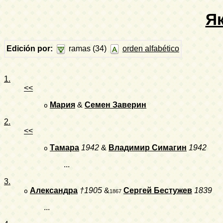
Я
Edición por:
ramas (34)
orden alfabético
1.
<<
Мария
&
Семен Заверин
o
2.
<<
Тамара
1942
&
Владимир Симагин
1942
o
...
3.
Александра
†1905
&
Сергей Бестужев
1839
o
1867
...