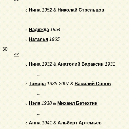
<<
Нина
1952
&
Николай Стрельцов
o
...
Надежда
1954
o
Наталья
1965
o
30.
<<
Нина
1932
&
Анатолий Вараксин
1931
o
...
Тамара
1935-2007
&
Василий Сопов
o
...
Нэля
1938
&
Михаил Бетехтин
o
...
Анна
1941
&
Альберт Артемьев
o