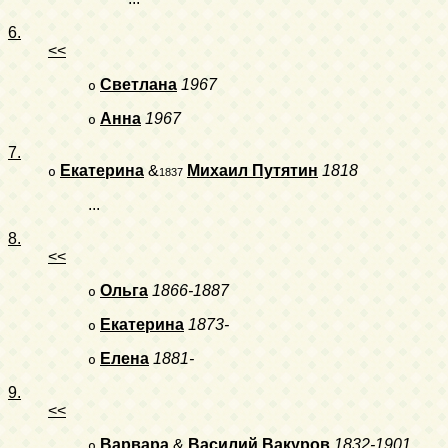
6.
<<
Светлана
1967
o
Анна
1967
o
7.
Екатерина
&
Михаил Путятин
1818
o
1837
...
8.
<<
Ольга
1866-1887
o
Екатерина
1873-
o
Елена
1881-
o
9.
<<
Варвара
&
Василий Вакуров
1832-1901
o