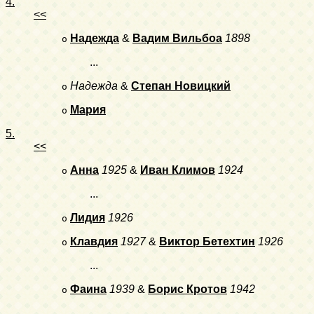
4.
<<
Надежда
&
Вадим Вильбоа
1898
o
...
Надежда
&
Степан Новицкий
o
Мария
o
5.
<<
Анна
1925
&
Иван Климов
1924
o
...
Лидия
1926
o
Клавдия
1927
&
Виктор Бетехтин
1926
o
...
Фаина
1939
&
Борис Кротов
1942
o
...