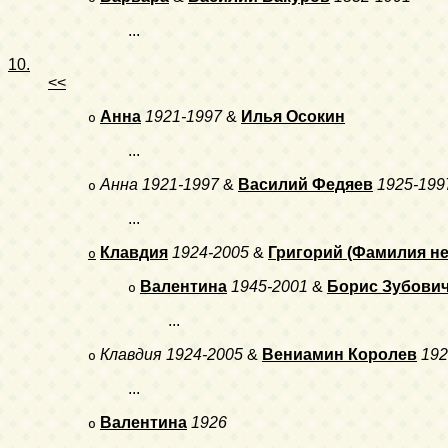
...
10.
<<
Анна
1921-1997
&
Илья Осокин
o
...
Анна
1921-1997
&
Василий Федяев
1925-199
o
...
Клавдия
1924-2005
&
Григорий (Фамилия не
o
Валентина
1945-2001
&
Борис Зубови
o
...
Клавдия
1924-2005
&
Вениамин Королев
192
o
...
Валентина
1926
o