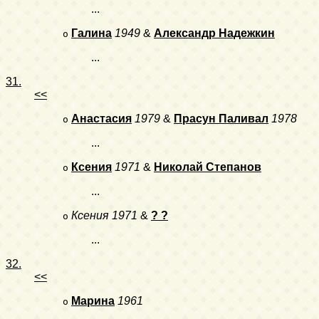
...
Галина
1949
&
Александр Надежкин
o
...
31.
<<
Анастасия
1979
&
Прасун Паливал
1978
o
...
Ксения
1971
&
Николай Степанов
o
...
Ксения
1971
&
? ?
o
...
32.
<<
Марина
1961
o