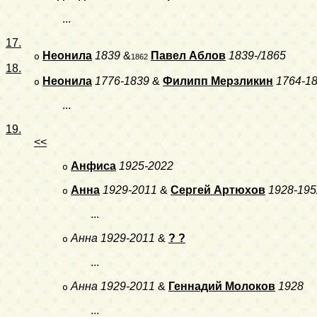
...
17.
Неонила
1839
&
Павел Аблов
1839-/1865
o
1862
18.
Неонила
1776-1839
&
Филипп Мерзликин
1764-1
o
...
19.
<<
Анфиса
1925-2022
o
Анна
1929-2011
&
Сергей Артюхов
1928-195
o
...
Анна
1929-2011
&
? ?
o
...
Анна
1929-2011
&
Геннадий Молоков
1928
o
...