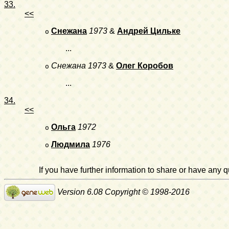
33.
<<
Снежана
1973
&
Андрей Цильке
o
...
Снежана
1973
&
Олег Коробов
o
...
34.
<<
Ольга
1972
o
Людмила
1976
o
If you have further information to share or have any
Version 6.08 Copyright © 1998-2016