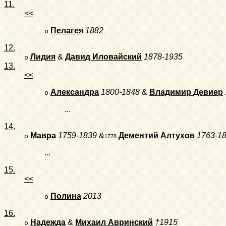
11.
<<
Пелагея
1882
o
12.
Лидия
&
Давид Иловайский
1878-1935
o
13.
<<
Александра
1800-1848
&
Владимир Девиер
o
...
14.
Мавра
1759-1839
&
Дементий Алтухов
1763-1
o
1778
...
15.
<<
Полина
2013
o
16.
Надежда
&
Михаил Авринский
†1915
o