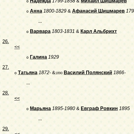
Надежда
1799-1858
&
Михаил Шишмарев
o
Анна
1800-1829
&
Афанасий Шишмарев
179
o
...
Варвара
1803-1831
&
Карл Альбрихт
o
26.
<<
Галина
1929
o
27.
Татьяна
1872-
&
Василий Полянский
1866-
o
1890
...
28.
<<
Марьяна
1895-1980
&
Евграф Ровкин
1895
o
...
29.