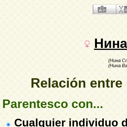
Нин
(Нина С
(Нина В
Relación entre
Parentesco con...
Cualquier individuo d