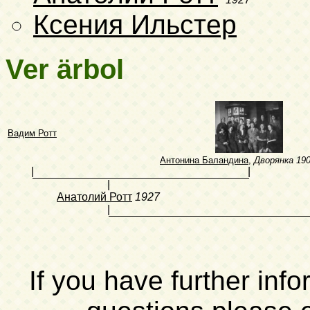
Ксения Ильстер
Ver ärbol
Вадим Ротт
Антонина Баландина
,
Дворянка
190
|
|
|
Анатолий Ротт
1927
|
If you have further inf