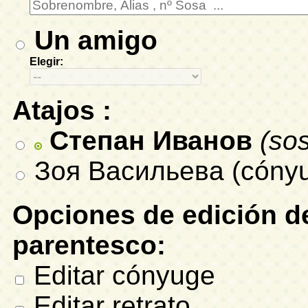
Un amigo
Elegir:
Atajos :
Степан Иванов
(so
Зоя Васильева (cóny
Opciones de edición de
parentesco:
Editar cónyuge
Editar retrato