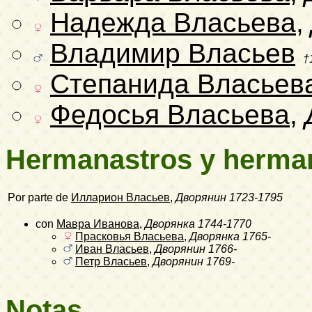
Надежда Власьева
,
Владимир Власьев
†
Степанида Власьев
Федосья Власьева
,
Hermanastros y herma
Por parte de
Илларион Власьев
,
Дворянин
1723-1795
con
Мавра Иванова
,
Дворянка
1744-1770
Прасковья Власьева
,
Дворянка
1765-
Иван Власьев
,
Дворянин
1766-
Петр Власьев
,
Дворянин
1769-
Notas