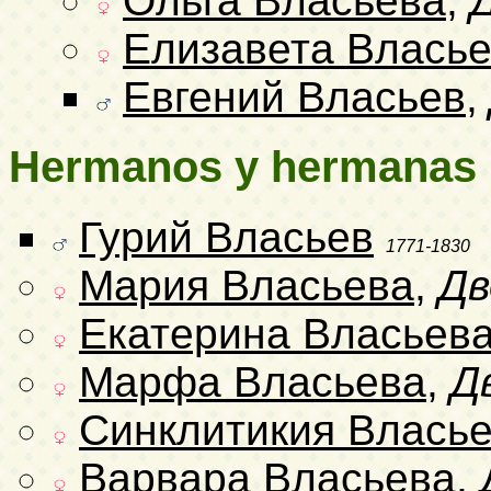
Ольга Власьева
,
Елизавета Влась
Евгений Власьев
,
Hermanos y hermanas
Гурий Власьев
1771-1830
Мария Власьева
,
Дв
Екатерина Власьев
Марфа Власьева
,
Д
Синклитикия Влась
Варвара Власьева
,