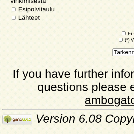
vihkimisestä
Esipolvitaulu
Lähteet
Ei 
(*) V
If you have further inf
questions please 
ambogat
Version 6.08 Copy