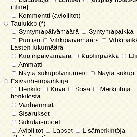
inline]
Kommentti (avioliitot)
Taulukko (*)
Syntymäpäivämäärä
Syntymäpaikka
Puoliso
Vihkipäivämäärä
Vihkipai
Lasten lukumäärä
Kuolinpäivämäärä
Kuolinpaikka
Eli
Ammatti
Näytä sukupolvinumero
Näytä sukupo
Esivanhempainkirja
Henkilö
Kuva
Sosa
Merkintöjä
henkilöstä
Vanhemmat
Sisarukset
Sukulaisuudet
Avioliitot
Lapset
Lisämerkintöjä