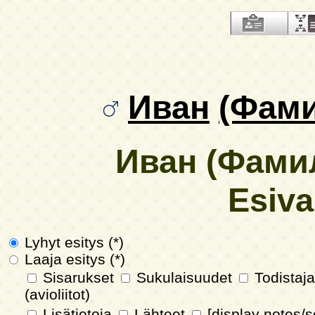
Иван
(Фами
Иван (Фами
Esiv
Lyhyt esitys (*)
Laaja esitys (*)
Sisarukset
Sukulaisuudet
Todistaja
(avioliitot)
Lisätietoja
Lähteet
[display notes/