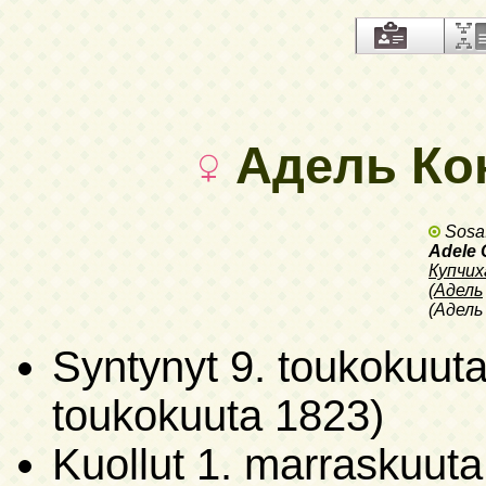
Адель Кон
Sosa
Adele 
Купчих
(
Адель
(Адель
Syntynyt
9. toukokuuta
toukokuuta 1823)
Kuollut
1. marraskuuta