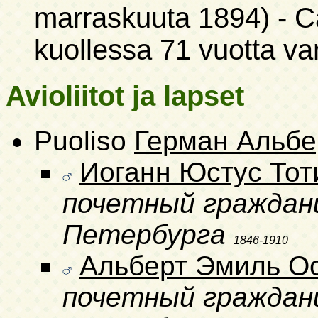
marraskuuta 1894)
- С
kuollessa 71 vuotta v
Avioliitot ja lapset
Puoliso
Герман Альбе
Иоганн Юстус Тот
почетный граждан
Петербурга
1846-1910
Альберт Эмиль Ос
почетный граждан