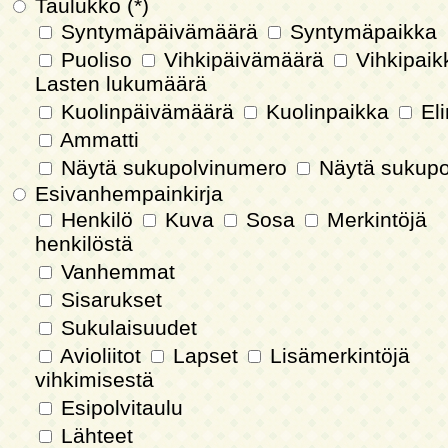
Taulukko (*)
Syntymäpäivämäärä
Syntymäpaikka
Puoliso
Vihkipäivämäärä
Vihkipai
Lasten lukumäärä
Kuolinpäivämäärä
Kuolinpaikka
Eli
Ammatti
Näytä sukupolvinumero
Näytä sukupo
Esivanhempainkirja
Henkilö
Kuva
Sosa
Merkintöjä
henkilöstä
Vanhemmat
Sisarukset
Sukulaisuudet
Avioliitot
Lapset
Lisämerkintöjä
vihkimisestä
Esipolvitaulu
Lähteet