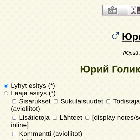
Юр
(Юрий 
Юрий Голик
Lyhyt esitys (*)
Laaja esitys (*)
Sisarukset
Sukulaisuudet
Todistaja
(avioliitot)
Lisätietoja
Lähteet
[display notes/
inline]
Kommentti (avioliitot)