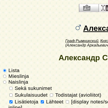
Алекс
Граф Рымникский
,
Кня
(Александр Аркадьевич
Александр Су
Lista
Mieslinja
Naislinja
Sekä sukunimet
Sukulaisuudet
Todistajat (avioliitot)
Lisätietoja
Lähteet
[display notes/
inline]