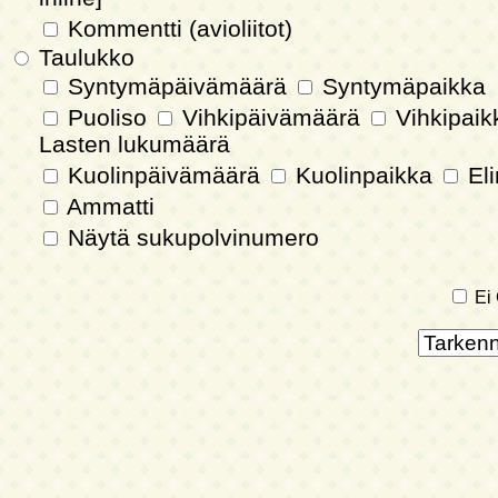
Kommentti (avioliitot)
Taulukko
Syntymäpäivämäärä
Syntymäpaikka
Puoliso
Vihkipäivämäärä
Vihkipai
Lasten lukumäärä
Kuolinpäivämäärä
Kuolinpaikka
Eli
Ammatti
Näytä sukupolvinumero
Ei 