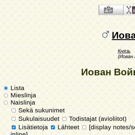
Иов
Князь
(Иован
Иован Войн
Lista
Mieslinja
Naislinja
Sekä sukunimet
Sukulaisuudet
Todistajat (avioliitot)
Lisätietoja
Lähteet
[display notes/
inline]