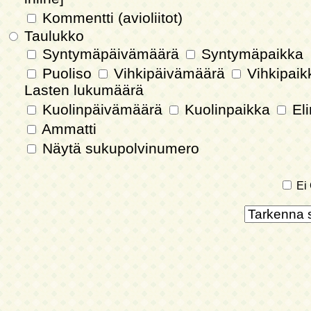
Kommentti (avioliitot)
Taulukko
Syntymäpäivämäärä
Syntymäpaikka
Puoliso
Vihkipäivämäärä
Vihkipai
Lasten lukumäärä
Kuolinpäivämäärä
Kuolinpaikka
Eli
Ammatti
Näytä sukupolvinumero
Ei 