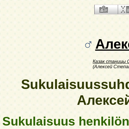
Алек
Казак станицы 
(Алексей Степа
Sukulaisuussuhde
Алексей
Sukulaisuus henkilön