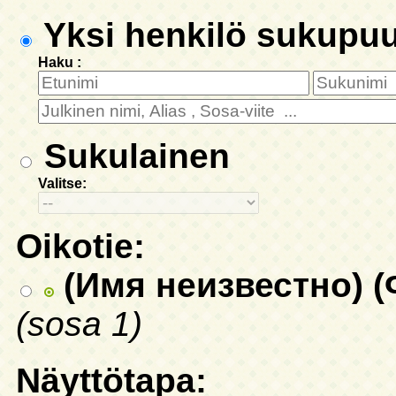
Yksi henkilö sukupu
Haku :
Sukulainen
Valitse:
Oikotie:
(Имя неизвестно) 
(sosa 1)
Näyttötapa: