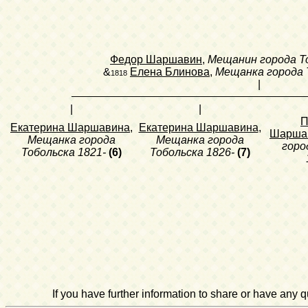
Федор Шаршавин
,
Мещанин города Т
&
Елена Блинова
,
Мещанка города 
1818
|
|
|
П
Екатерина Шаршавина
,
Екатерина Шаршавина
,
Шарша
Мещанка города
Мещанка города
горо
Тобольска
1821-
(6)
Тобольска
1826-
(7)
If you have further information to share or have any