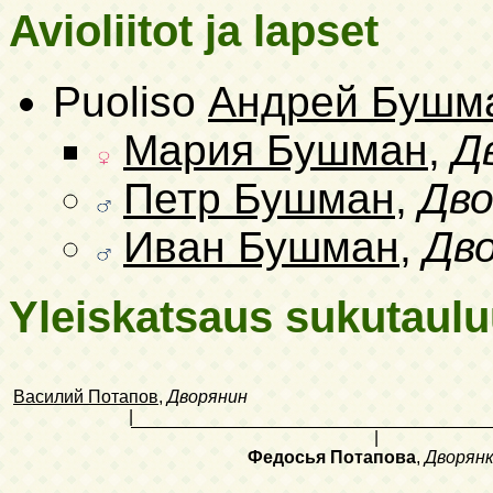
Avioliitot ja lapset
Puoliso
Андрей Бушм
Мария Бушман
,
Д
Петр Бушман
,
Дво
Иван Бушман
,
Дв
Yleiskatsaus sukutaul
Василий Потапов
,
Дворянин
|
|
Федосья Потапова
,
Дворян