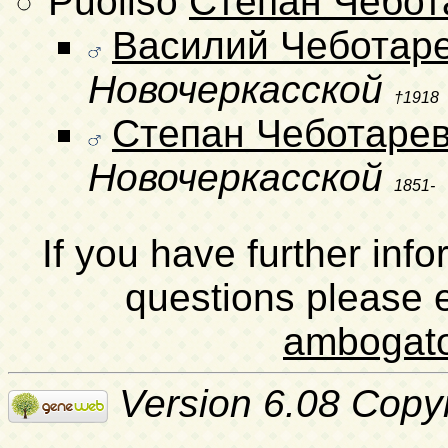
Puoliso
Степан Чебот
Василий Чеботар
Новочеркасской
†1918
Степан Чеботаре
Новочеркасской
1851-
If you have further inf
questions please 
ambogat
Version 6.08 Copy