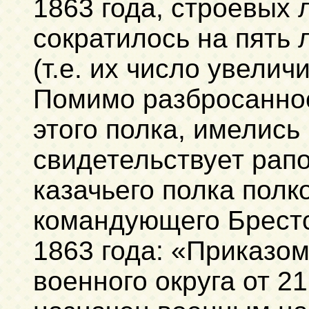
1863 года, строевых 
сократилось на пять 
(т.е. их число увелич
Помимо разбросаннос
этого полка, имелись 
свидетельствует рапо
казачьего полка полк
командующего Брестс
1863 года: «Приказом
военного округа от 2