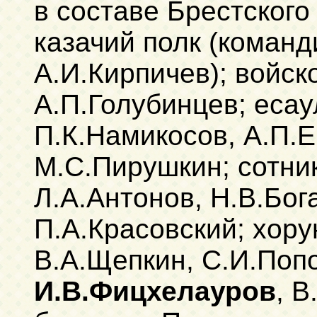
в составе Брестского 
казачий полк (команд
А.И.Кирпичев); войс
А.П.Голубинцев; есау
П.К.Намикосов, А.П.Е
М.С.Пирушкин; сотник
Л.А.Антонов, Н.В.Бог
П.А.Красовский; хору
В.А.Щепкин, С.И.Попо
И.В.Фицхелауров
, В