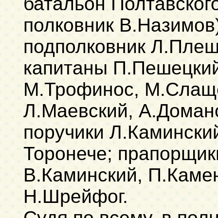
батальон Полтавского
полковник В.Назимов)
подполковник Л.Плеш
капитаны П.Пешецкий
М.Трофинос, М.Слащ
Л.Маевский, А.Доман
поручики Л.Каминский
Торонече; прапорщик
В.Каминский, П.Камен
Н.Шрейфог.
Судя по всему, в пол