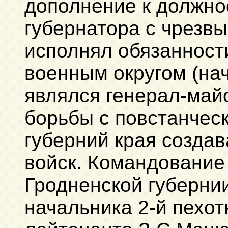
дополнение к должно
губернатора с чрезв
исполнял обязаннос
военным округом (на
являлся генерал-май
борьбы с повстанчес
губерний края созда
войск. Командование
Гродненской губерни
начальника 2-й пехот