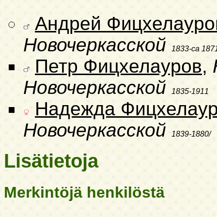
Андрей Фицхелауро
Новочеркасской
1833-ca 187
Петр Фицхелауров
,
Новочеркасской
1835-1911
Надежда Фицхелау
Новочеркасской
1839-1880/
Lisätietoja
Merkintöjä henkilöstä