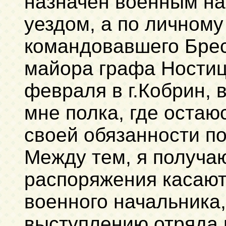
назначен военным нач
уездом, а по личном
командовавшего Брес
майора графа Ностиц
февраля в г.Кобрин, 
мне полка, где остаю
своей обязанности п
Между тем, я получаю
распоряжения касают
военного начальника
выступлению отряда 