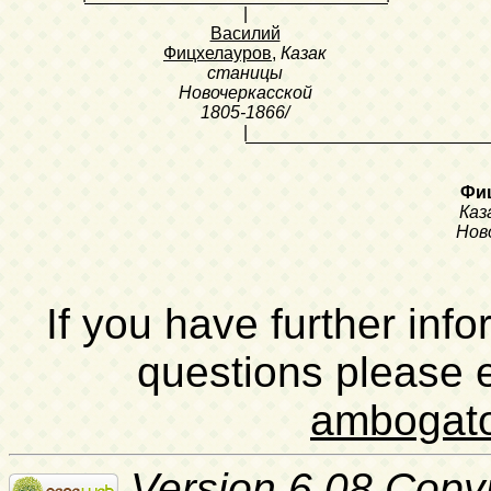
|
Василий
Фицхелауров
,
Казак
станицы
Новочеркасской
1805-1866/
|
Фи
Каз
Нов
If you have further inf
questions please 
ambogat
Version 6.08 Copy