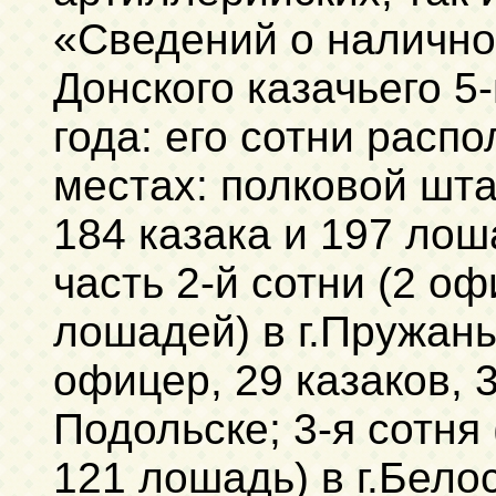
«Сведений о налично
Донского казачьего 5
года: его сотни расп
местах: полковой шта
184 казака и 197 лош
часть 2-й сотни (2 оф
лошадей) в г.Пружаны,
офицер, 29 казаков, 
Подольске; 3-я сотня 
121 лошадь) в г.Белос