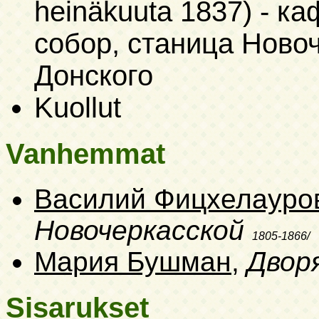
heinäkuuta 1837)
- ка
собор, станица Ново
Донского
Kuollut
Vanhemmat
Василий Фицхелауро
Новочеркасской
1805-1866/
Мария Бушман
,
Двор
Sisarukset