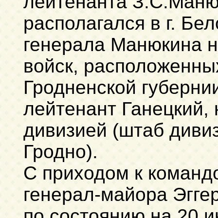
лейтенанта З.С.Маню
располагался в г. Бел
генерала Манюкина н
войск, расположенны
Гродненской губернии
лейтенант Ганецкий,
дивизией (штаб дивиз
Гродно).
С приходом к команд
генерал-майора Эгге
по состоянию на 20 и