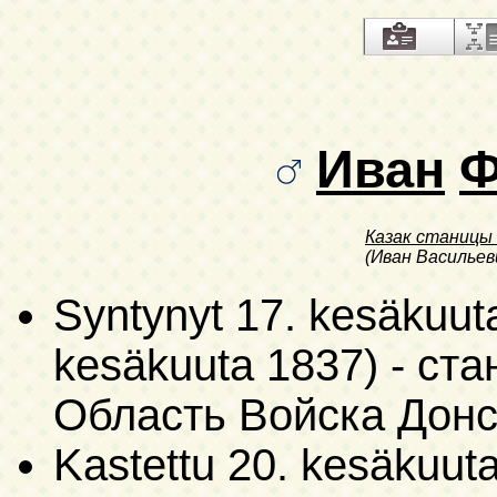
Иван
Ф
Казак станицы
(Иван Васильев
Syntynyt
17. kesäkuuta
kesäkuuta 1837)
- ста
Область Войска Донс
Kastettu
20. kesäkuuta