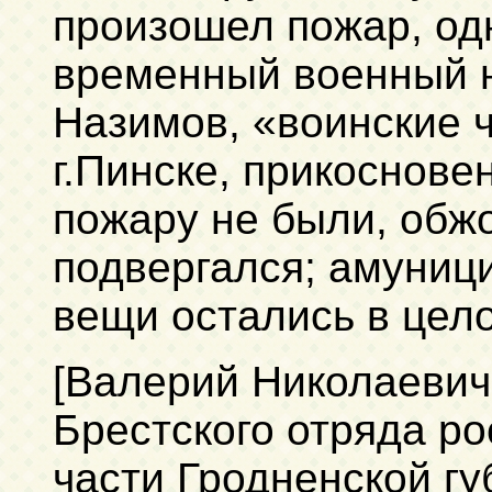
произошел пожар, одн
временный военный н
Назимов, «воинские 
г.Пинске, прикоснов
пожару не были, обж
подвергался; амуници
вещи остались в цело
[Валерий Николаевич
Брестского отряда ро
части Гродненской гу