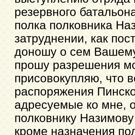
резервного батальона
полка полковника На
затруднении, как пос
доношу о сем Вашему
прошу разрешения мо
присовокупляю, что в
распоряжения Пинско
адресуемые ко мне, 
полковнику Назимову 
кроме назначения по