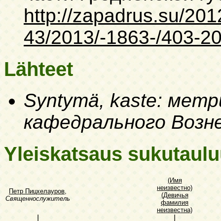
http://zapadrus.su/201
43/2013/-1863-/403-20
Lähteet
Syntymä, kaste: метр
кафедрального Возн
Yleiskatsaus sukutaul
(Имя
неизвестно)
Петр Пицхелауров
,
(Девичья
Священнослужитель
фамилия
неизвестна)
|
|