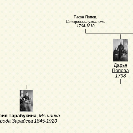
Тихон Попов
,
Священнослужитель
1764-1810
|
|
Дарья
Попова
1798
|
|
рия Тарабукина
,
Мещанка
орода Зарайска
1845-1920