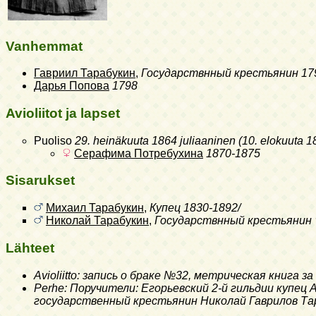
Vanhemmat
Гавриил Тарабукин
,
Государствнный крестьянин
17
Дарья Попова
1798
Avioliitot ja lapset
Puoliso
29. heinäkuuta 1864 juliaaninen (10. elokuuta 1
Серафима Потребухина
1870-1875
Sisarukset
Михаил Тарабукин
,
Купец
1830-1892/
Николай Тарабукин
,
Государствнный крестьянин
Lähteet
Avioliitto: запись о браке №32, метрическая книга з
Perhe: Поручители: Егорьевский 2-й гильдии купе
государственный крестьянин Николай Гаврилов Та