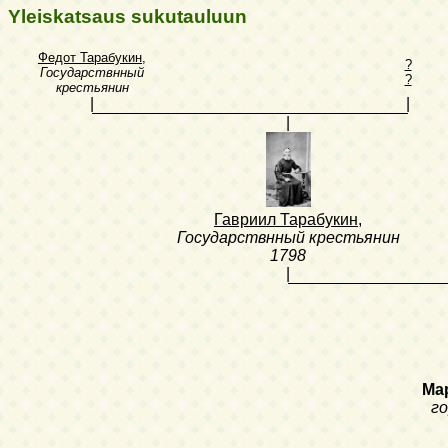
Yleiskatsaus sukutauluun
Федот Тарабукин
,
?
Государствнный
?
крестьянин
|
|
|
Гавриил Тарабукин
,
Государствнный крестьянин
1798
|
Ма
г