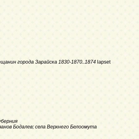
щанин города Зарайска
1830-1870..1874
lapset
губерния
ванов Бодалев; села Верхнего Белоомута