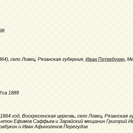
98
864)
, село Ловец, Рязанская губерния,
Иван Потребухин
,
Ме
†ca 1889
а 1864 год, Воскресенская церковь, село Ловец, Рязанская 
ц Антон Ефимов Саффьев и Зарайский мещанин Григорий И
рабукин и Иван Афиногенов Перегудов