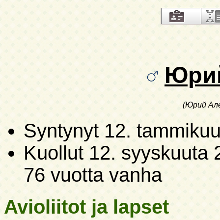
Юри
(Юрий Але
Syntynyt
12. tammikuu
Kuollut
12. syyskuuta 
76 vuotta vanha
Avioliitot ja lapset