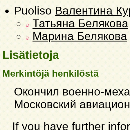
Puoliso
Валентина Ку
Татьяна Белякова
Марина Белякова
Lisätietoja
Merkintöjä henkilöstä
Окончил военно-меха
Московский авиацион
If you have further inf