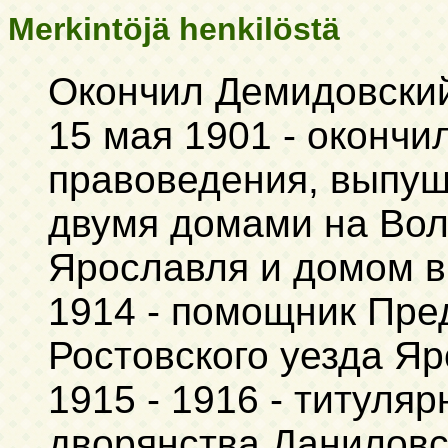
Merkintöjä henkilöstä
Окончил Демидовски
15 мая 1901 - оконч
правоведения, выпущ
двумя домами на Во
Ярославля и домом в
1914 - помощник Пре
Ростовского уезда Я
1915 - 1916 - титуля
дворянства Даниловс