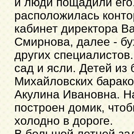
и люди пощадили его
расположилась контор
кабинет директора В
Смирнова, далее - б
других специалистов.
сад и ясли. Детей из
Михайловских барако
Акулина Ивановна. Н
построен домик, что
холодно в дороге.
В большой летней зал