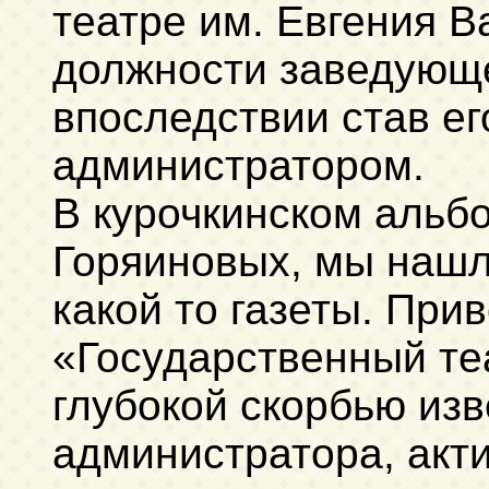
театре им. Евгения В
должности заведующе
впоследствии став е
администратором.
В курочкинском альб
Горяиновых, мы нашл
какой то газеты. При
«Государственный теа
глубокой скорбью изв
администратора, акти