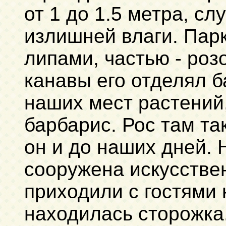
от 1 до 1.5 метра, с
излишней влаги. Пар
липами, частью - роз
канавы его отделял б
наших мест растений,
барбарис. Рос там т
он и до наших дней. 
сооружена искусствен
приходили с гостями 
находилась сторожка