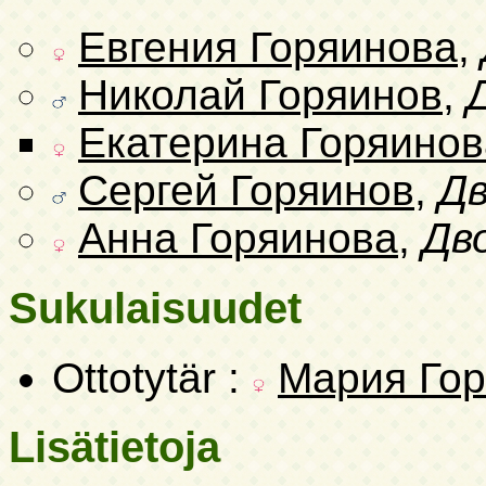
Евгения Горяинова
,
Николай Горяинов
,
Екатерина Горяинов
Сергей Горяинов
,
Дв
Анна Горяинова
,
Дв
Sukulaisuudet
Ottotytär :
Мария Го
Lisätietoja