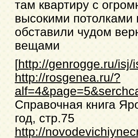
там квартиру с огром
высокими потолками 
обставили чудом вер
вещами
[
http://genrogge.ru/isj/
http://rosgenea.ru/?
alf=4&page=5&serc
Справочная книга Яр
год, стр.75
http://novodevichiynec