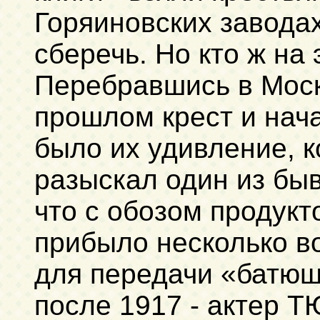
Горяиновских завода
сберечь. Но кто ж на 
Перебравшись в Моск
прошлом крест и нач
было их удивление, к
разыскал один из бы
что с обозом продукт
прибыло несколько в
для передачи «батюш
после 1917 - актер Т