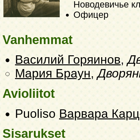
Новодевичье к
Офицер
Vanhemmat
Василий Горяинов
,
Д
Мария Браун
,
Дворян
Avioliitot
Puoliso
Варвара Карц
Sisarukset