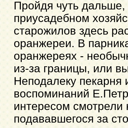
Пройдя чуть дальше,
приусадебном хозяйс
старожилов здесь ра
оранжереи. В парник
оранжереях - необыч
из-за границы, или в
Неподалеку пекарня 
воспоминаний Е.Петр
интересом смотрели н
подававшегося за ст