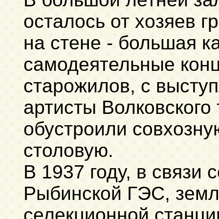
осталось от хозяев г
на стене - большая к
самодеятельные конц
старожилов, с высту
артисты Волковского 
обустроили совхозну
столовую.
В 1937 году, в связи 
Рыбинской ГЭС, земл
селекционной станции