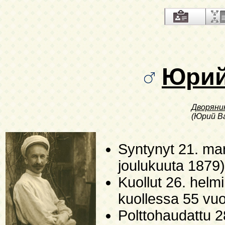
Юри
Дворяни
(Юрий Ва
Syntynyt
21. mar
joulukuuta 1879)
Kuollut
26. helm
kuollessa 55 vu
Polttohaudattu
2