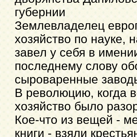
губернии
Землевладелец европ
хозяйство по науке,
завел у себя в имен
последнему слову об
сыроваренные завод
В революцию, когда 
хозяйство было разор
Кое-что из вещей - м
книги - взяли кресть