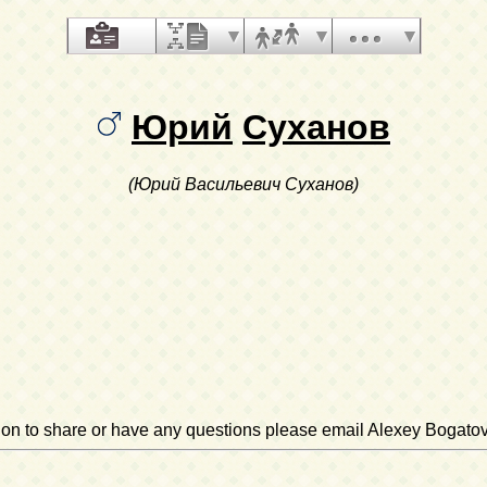
Юрий
Суханов
(Юрий Васильевич Суханов)
ation to share or have any questions please email Alexey Bogato