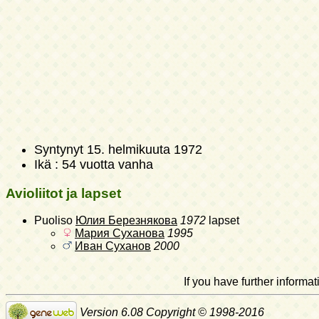
Syntynyt
15. helmikuuta 1972
Ikä : 54 vuotta vanha
Avioliitot ja lapset
Puoliso
Юлия Березнякова
1972
lapset
Мария Суханова
1995
Иван Суханов
2000
If you have further inform
Version 6.08 Copyright © 1998-2016