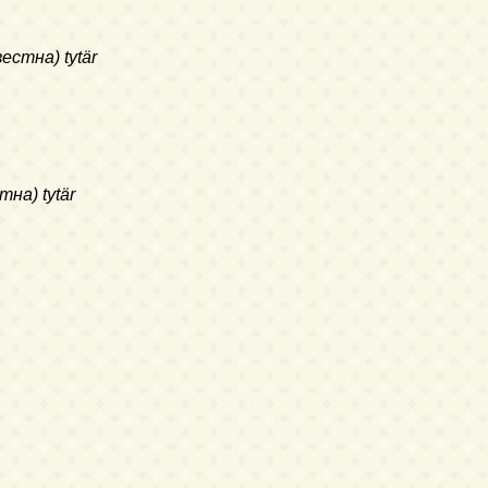
стна) tytär
на) tytär