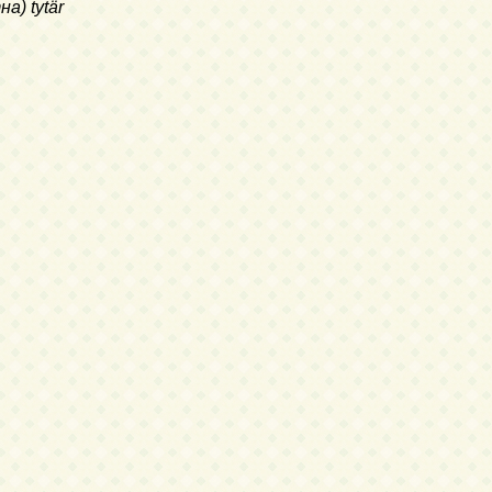
а) tytär