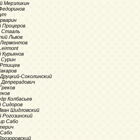
ей Мерзликин
 Федоринов
еут
арварин
ий Процеров
ий Стааль
атий Львов
л Лермонтов
Leirmont
й Курьянов
м Сурин
й Ртищев
Макаров
л Друцкий-Соколинский
ий Депрерадович
 Греков
реков
андр Колбасьев
ий Сидоров
 Иван Шидловский
ай Рогозинский
мир Сабо
Штерич
 Сабо
 Прозоровский