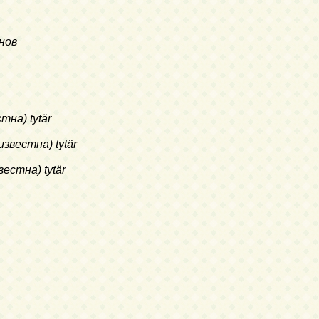
янов
на) tytär
звестна) tytär
естна) tytär