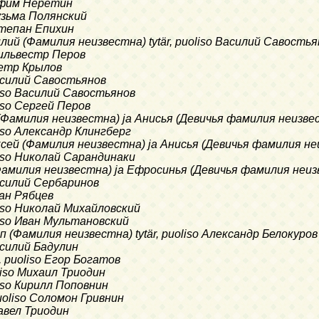
 Ефим Неретин
Кузьма Полянский
Степан Епихин
илий (Фамилия неизвестна) tytär, puoliso Василий Савость
Сильвестр Перов
Петр Крылов
Василий Савостьянов
liso Василий Савостьянов
liso Сергей Перов
(Фамилия неизвестна) ja Анисья (Девичья фамилия неизвест
liso Александр Клингберг
ксей (Фамилия неизвестна) ja Анисья (Девичья фамилия неи
liso Николай Сарандинаки
Фамилия неизвестна) ja Ефросинья (Девичья фамилия неизв
Василий Сербаринов
ван Рябцев
liso Николай Михайловский
liso Иван Мультановский
ип (Фамилия неизвестна) tytär, puoliso Александр Белокуров
Василий Бадулин
, puoliso Егор Богатов
liso Михаил Триодин
liso Кирилл Поповнин
puoliso Соломон Гривнин
Павел Триодин