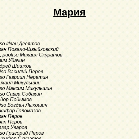
Мария
liso Иван Десятов
 Иван Повало-Швыйковский
, puoliso Михаил Скуратов
Ефим Удачин
Андрей Шишков
liso Василий Перов
liso Гавриил Неретин
 Михаил Микульшин
liso Максим Микульшин
liso Савва Собакин
Федор Подымов
oliso Богдан Лыкошин
Никифор Голомазов
Иван Перов
Иван Перов
Назар Уваров
liso Григорий Перов
 Никифор Скуратов