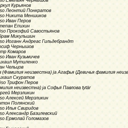
liso Емельян Чернышов
еркул Курьянов
liso Леонтий Понкратов
liso Никита Меншиков
liso Иван Перов
Степан Епихин
oliso Прокофий Савостьянов
 Абрам Микульшин
liso Иоганн Андреас Гильдебрандт
 Иосиф Чернышов
Петр Комаров
liso Иван Кузьмичев
 Михаил Мутиленко
ван Чельцов
ов (Фамилия неизвестна) ja Агафья (Девичья фамилия неизв
 Михаил Скуратов
liso Трифон Перов
милия неизвестна) ja Софья Павлова tytär
Сергей Мерзликин
liso Алексей Мерзликин
 Антон Полянский
liso Илья Свиридов
liso Александр Базилевский
liso Ермолай Голомазов