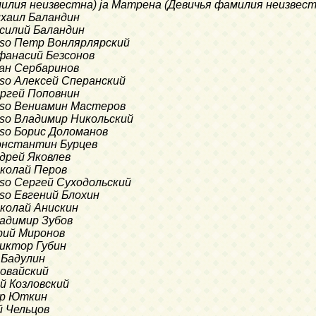
милия неизвестна) ja Матрена (Девичья фамилия неизвестн
Михаил Баландин
Василий Баландин
liso Петр Вонлярлярский
Афанасий Безсонов
Иван Сербаринов
liso Алексей Сперанский
Сергей Поповнин
liso Вениамин Мастеров
liso Владимир Никольский
liso Борис Доломанов
 Константин Бурцев
ндрей Яковлев
Николай Перов
liso Сергей Суходольский
liso Евгений Блохин
Николай Анискин
Владимир Зубов
Юрий Миронов
 Виктор Губин
п Бадулин
ловайский
ий Козловский
фор Юткин
й Чельцов