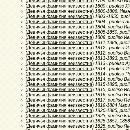
(Девичья фамилия неизвестна)
1799
, puoliso 
(Девичья фамилия неизвестна)
1800-
, puoliso 
(Девичья фамилия неизвестна)
1800-1806
, Ива
(Девичья фамилия неизвестна)
1803-/1850
, puo
(Девичья фамилия неизвестна)
1804-
, puoliso 
(Девичья фамилия неизвестна)
1804
, puoliso 
(Девичья фамилия неизвестна)
1805-1850
, puo
(Девичья фамилия неизвестна)
1809
, puoliso И
(Девичья фамилия неизвестна)
1811-1888
, puo
(Девичья фамилия неизвестна)
1812-
, puoliso 
(Девичья фамилия неизвестна)
1812
, puoliso 
(Девичья фамилия неизвестна)
1813-1893
, puo
(Девичья фамилия неизвестна)
1813-
, puoliso
(Девичья фамилия неизвестна)
1814-
, puoliso 
(Девичья фамилия неизвестна)
1814-
, puoliso
(Девичья фамилия неизвестна)
1814
, puoliso 
(Девичья фамилия неизвестна)
1815-1895
, puo
(Девичья фамилия неизвестна)
1815
, puoliso 
(Девичья фамилия неизвестна)
1816
, puoliso 
(Девичья фамилия неизвестна)
1817
, puoliso 
(Девичья фамилия неизвестна)
1819-1884
Мари
(Девичья фамилия неизвестна)
1820-1885
, puo
(Девичья фамилия неизвестна)
1823
, puoliso 
(Девичья фамилия неизвестна)
1825-1857..1858
(Девичья фамилия неизвестна)
1825
, puoliso 