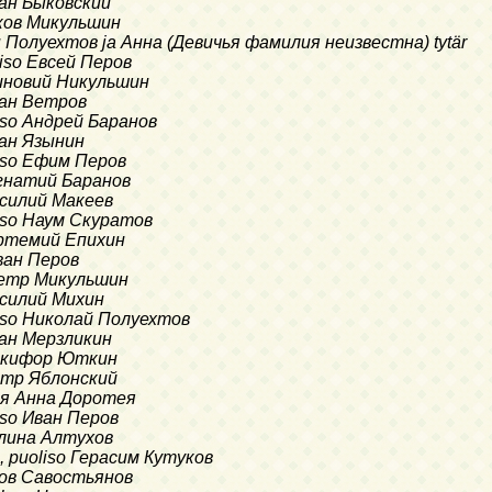
Иван Быковский
Яков Микульшин
н Полуехтов ja Анна (Девичья фамилия неизвестна) tytär
liso Евсей Перов
Зиновий Никульшин
Иван Ветров
liso Андрей Баранов
ван Язынин
liso Ефим Перов
Игнатий Баранов
Василий Макеев
liso Наум Скуратов
 Артемий Епихин
Иван Перов
 Петр Микульшин
Василий Михин
liso Николай Полуехтов
Иван Мерзликин
Никифор Юткин
Петр Яблонский
я Анна Доротея
liso Иван Перов
Калина Алтухов
, puoliso Герасим Кутуков
Яков Савостьянов