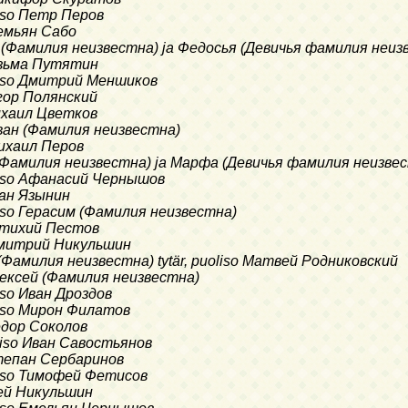
liso Петр Перов
Демьян Сабо
 (Фамилия неизвестна) ja Федосья (Девичья фамилия неизве
Кузьма Путятин
liso Дмитрий Меншиков
Егор Полянский
Михаил Цветков
Иван (Фамилия неизвестна)
Михаил Перов
 (Фамилия неизвестна) ja Марфа (Девичья фамилия неизвест
liso Афанасий Чернышов
ван Язынин
liso Герасим (Фамилия неизвестна)
Евтихий Пестов
 Дмитрий Никульшин
(Фамилия неизвестна) tytär, puoliso Матвей Родниковский
Алексей (Фамилия неизвестна)
liso Иван Дроздов
liso Мирон Филатов
Федор Соколов
liso Иван Савостьянов
Степан Сербаринов
liso Тимофей Фетисов
Дей Никульшин