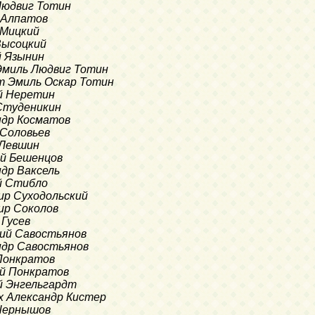
 Людвиг Тотин
л Алпатов
й Мицкий
 Высоцкий
ей Язынин
o Эмиль Людвиг Тотин
рт Эмиль Оскар Тотин
ай Неретин
 Студеникин
андр Косматов
й Соловьев
л Левшин
рий Бешенцов
ндр Ваксель
ий Стибло
мир Суходольский
мир Соколов
 Гусев
фий Савостьянов
андр Савостьянов
 Понкратов
ий Понкратов
ай Энгельгардт
их Александр Кистер
 Чернышов