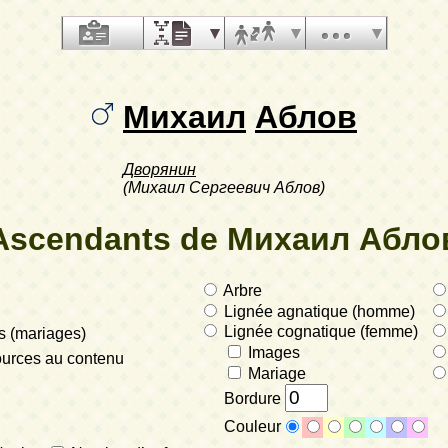
Михаил
Аблов
Дворянин
(Михаил Сергеевич Аблов)
Ascendants de Михаил Абло
Arbre
Lignée agnatique (homme)
Lignée cognatique (femme)
 (mariages)
Images
ources au contenu
Mariage
Bordure
Couleur