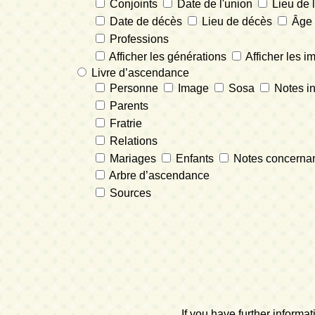
Conjoints
Date de l'union
Lieu de 
Date de décès
Lieu de décès
Âge 
Professions
Afficher les générations
Afficher les i
Livre d’ascendance
Personne
Image
Sosa
Notes in
Parents
Fratrie
Relations
Mariages
Enfants
Notes concernant
Arbre d’ascendance
Sources
If you have further inform