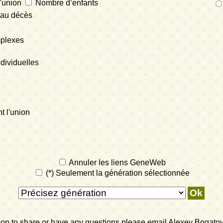
l'union
Nombre d’enfants
au décès
mplexes
dividuelles
 l'union
Annuler les liens GeneWeb
(*) Seulement la génération sélectionnée
ation to share or have any questions please email Alexey Bogato