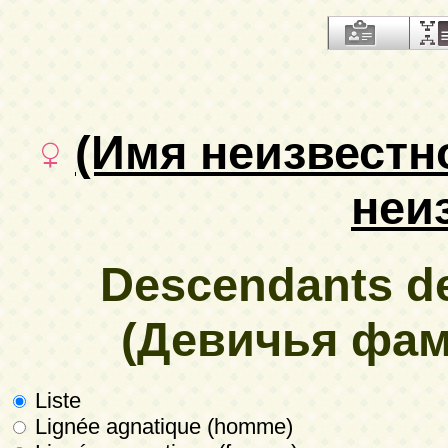
(Имя неизвестн
неи
Descendants d
(Девичья фам
Liste
Lignée agnatique (homme)