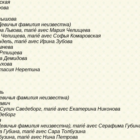
вская
рова
рнышова
я (Девичья фамилия неизвестна)
вара Львова, marié avec Мария Челищева
ия Челищева, marié avec Софья Комаровская
ендель, marié avec Ирина Зубова
гачева
я Ртищева
на Демидова
тухова
настасия Неретина
ль
(Девичья фамилия неизвестна)
Савич
ия Сулин Сведеборг, marié avec Екатерина Никонова
едеборг
я
а (Девичья фамилия неизвестна), marié avec Серафима Губин
ма Губина, marié avec Сара Толбузина
олбузина, marié avec Нина Петрова