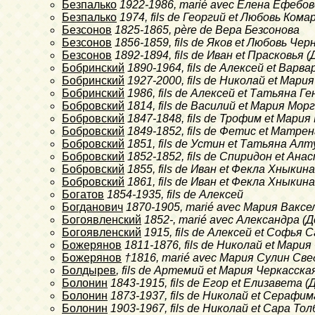
Безпалько
1922-1986
, marié avec Елена Ефебо
Безпалько
1974
, fils de Георгий et Любовь Кома
Безсонов
1825-1865
, père de Вера Безсонова
Безсонов
1856-1859
, fils de Яков et Любовь Че
Безсонов
1892-1894
, fils de Иван et Прасковь
Бобринский
1890-1964
, fils de Алексей et Вар
Бобринский
1927-2000
, fils de Николай et Мар
Бобринский
1986
, fils de Алексей et Татьяна Г
Бобровский
1814
, fils de Василий et Мария Мор
Бобровский
1847-1848
, fils de Трофим et Мари
Бобровский
1849-1852
, fils de Фетис et Матре
Бобровский
1851
, fils de Устин et Татьяна Ал
Бобровский
1852-1852
, fils de Спиридон et А
Бобровский
1855
, fils de Иван et Фекла Хныкина
Бобровский
1861
, fils de Иван et Фекла Хныкина
Богатов
1854-1935
, fils de Алексей
Богданович
1870-1905
, marié avec Мария Ваксе
Богоявленский
1852-
, marié avec Александра 
Богоявленский
1915
, fils de Алексей et Софья 
Божерянов
1811-1876
, fils de Николай et Мар
Божерянов
†1816
, marié avec Мария Сулин Св
Болдырев
, fils de Артемий et Мария Черкасска
Болонин
1843-1915
, fils de Егор et Елизавет
Болонин
1873-1937
, fils de Николай et Серафи
Болонин
1903-1967
, fils de Николай et Сара Т