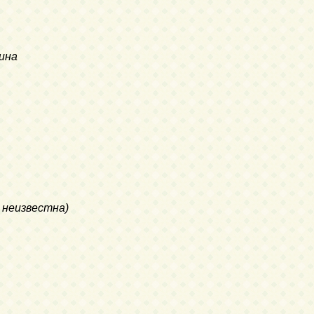
кина
я неизвестна)