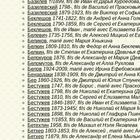
Базилев
†/1899
, fils de Иван et Дарья Куроедов
Базилевский
1798-
, fils de Василий et Праско
Базилевский
1879-1923
, fils de Виктор et Соф
Беклешов
1741-1822
, fils de Андрей et Анна 
Беклешов
1790-1859
, fils de Сергей et Екате
Беклешов
, fils de Иван , marié avec Елизавета
Белевич
1735-1756
, fils de Алексей Мицкий et 
Беликов
, marié avec Мария Хныкина
Белкин
1809-1810
, fils de Федор et Анна Бекле
Белкин
, fils de Степан et Екатерина (Девичья
Белокуров
1876
, fils de Александр et Мария (
Беломутов
, fils de Александр et Алла Рухлова
Белов
1924-2009
, marié avec Ирина Ефебовска
Бенардаки
1838-1909
, fils de Дмитрий et Анна
Бер
1860-1926
, fils de Дмитрий et Юлия Стун
Бестужев
1747
, fils de Борис , marié avec Прас
Бестужев
1798
, fils de Николай et Екатерина 
Бестужев
1810
, fils de Сергей et Елизавета М
Бестужев
1846-1897
, fils de Иван et Елизавет
Бестужев
1873-1945/
, fils de Николай et Мари
Бестужев
1898
, fils de Николай et Глафира Пш
Бестужев
†/1853
, fils de Василий et Екатерина
Бетехтин
1958
, fils de Михаил et Нэля Яковлева
Бетхер
1803-1853
, fils de Алексей , marié ave
Бетхер
†1879
, fils de Александр et Елена Мыль