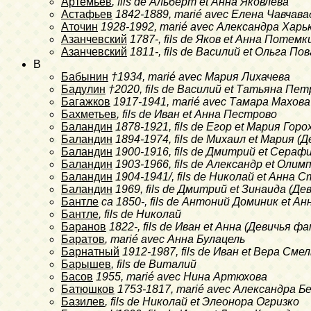
Артемьев
, fils de Альберт et Анна Яковлева
Астафьев
1842-1889
, marié avec Елена Чавчава
Аточин
1928-1992
, marié avec Александра Харь
Азанчевский
1787-
, fils de Яков et Анна Потемк
Азанчевский
1811-
, fils de Василий et Ольга П
B
Бабынин
†1934
, marié avec Мария Лихачева
Бадулин
†2020
, fils de Василий et Татьяна Пе
Багажков
1917-1941
, marié avec Тамара Махова
Бахметьев
, fils de Иван et Анна Пестрово
Баландин
1878-1921
, fils de Егор et Мария Го
Баландин
1894-1974
, fils de Михаил et Мария
Баландин
1900-1916
, fils de Дмитрий et Сера
Баландин
1903-1966
, fils de Александр et Ол
Баландин
1904-1941/
, fils de Николай et Анна 
Баландин
1969
, fils de Дмитрий et Зинаида (Д
Бантле
ca 1850-
, fils de Антоний Доминик et А
Бантле
, fils de Николай
Баранов
1822-
, fils de Иван et Анна (Девичья 
Баратов
, marié avec Анна Булацель
Барнатный
1912-1987
, fils de Иван et Вера См
Барышев
, fils de Виталий
Басов
1955
, marié avec Нина Артюхова
Батюшков
1753-1817
, marié avec Александра Б
Базилев
, fils de Николай et Элеонора Огризко