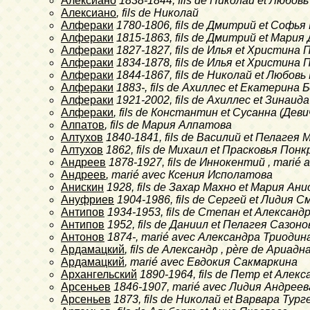
Алексиано
1838-1844
, fils de Николай et Любо
Алексиано
, fils de Николай
Алфераки
1780-1806
, fils de Дмитрий et Софь
Алфераки
1815-1863
, fils de Дмитрий et Мария
Алфераки
1827-1827
, fils de Илья et Христин
Алфераки
1834-1878
, fils de Илья et Христин
Алфераки
1844-1867
, fils de Николай et Любовь
Алфераки
1883-
, fils de Ахиллес et Екатерина
Алфераки
1921-2002
, fils de Ахиллес et Зинаи
Алфераки
, fils de Константин et Сусанна (Де
Алпатов
, fils de Мария Алпатова
Алтухов
1840-1841
, fils de Василий et Пелагея
Алтухов
1862
, fils de Михаил et Прасковья Пон
Андреев
1878-1927
, fils de Иннокентий , mari
Андреев
, marié avec Ксения Исполатова
Анискин
1928
, fils de Захар Махно et Мария А
Ануфриев
1904-1986
, fils de Сергей et Лидия 
Антипов
1934-1953
, fils de Степан et Александ
Антипов
1952
, fils de Даниил et Пелагея Сазон
Антонов
1874-
, marié avec Александра Триодин
Ардамацкий
, fils de Александр , père de Ариад
Ардамацкий
, marié avec Евдокия Сакмаркина
Архангельский
1890-1964
, fils de Петр et Але
Арсеньев
1846-1907
, marié avec Лидия Андреев
Арсеньев
1873
, fils de Николай et Варвара Тур