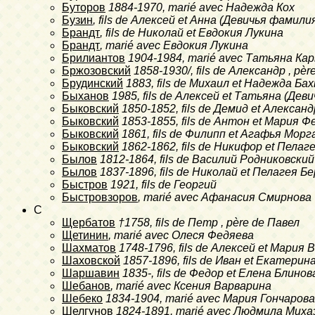
Буторов
1884-1970
, marié avec Надежда Кох
Бузин
, fils de Алексей et Анна (Девичья фамил
Брандт
, fils de Николай et Евдокия Лукина
Брандт
, marié avec Евдокия Лукина
Брилиантов
1904-1984
, marié avec Татьяна К
Бржозовский
1858-1930/
, fils de Александр , p
Брудинский
1883
, fils de Михаил et Надежда Б
Быханов
1985
, fils de Алексей et Татьяна (Де
Быковский
1850-1852
, fils de Демид et Алекса
Быковский
1853-1855
, fils de Антон et Мария 
Быковский
1861
, fils de Филипп et Агафья Морг
Быковский
1862-1862
, fils de Никифор et Пела
Былов
1812-1864
, fils de Василий Родниковск
Былов
1837-1896
, fils de Николай et Пелагея Б
Быстров
1921
, fils de Георгий
Быстровзоров
, marié avec Афанасия Смирнова
C
Щербатов
†1758
, fils de Петр , père de Павел
Щетинин
, marié avec Олеся Федяева
Шахматов
1748-1796
, fils de Алексей et Мари
Шаховской
1857-1896
, fils de Иван et Екатери
Шаршавин
1835-
, fils de Федор et Елена Блинов
Шебанов
, marié avec Ксения Варварина
Шебеко
1834-1904
, marié avec Мария Гончарова
Шелгунов
1824-1891
, marié avec Людмила Миха