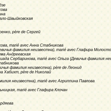
дзе
кова
ина
овало-Швыйковская
тренко, père de Сергей
рохова, marié avec Анна Стабникова
 (Девичья фамилия неизвестна), marié avec Глафира Молост
фима Андреевская
импиада Сербаринова, marié avec Ольга (Девичья фамилия н
Стабникова
евичья фамилия неизвестна), père de Леонид
нна Хабихт, père de Николай
фамилия неизвестна), marié avec Агриппина Павлова
ельницкая, marié avec Глафира Клочан
ердяева