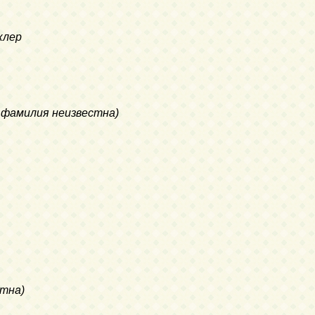
клер
ья фамилия неизвестна)
стна)