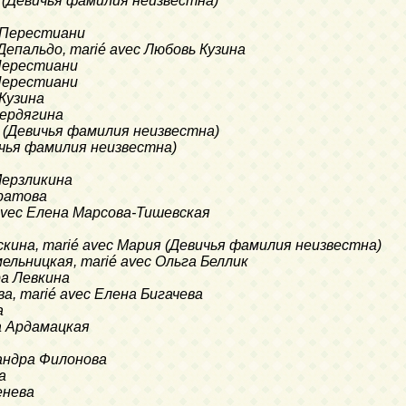
вь (Девичья фамилия неизвестна)
я Перестиани
 Депальдо, marié avec Любовь Кузина
а Перестиани
а Перестиани
 Кузина
 Бердягина
да (Девичья фамилия неизвестна)
вичья фамилия неизвестна)
 Мерзликина
кратова
é avec Елена Марсова-Тишевская
нискина, marié avec Мария (Девичья фамилия неизвестна)
Смельницкая, marié avec Ольга Беллик
ра Левкина
ова, marié avec Елена Бигачева
а
на Ардамацкая
ксандра Филонова
а
генева