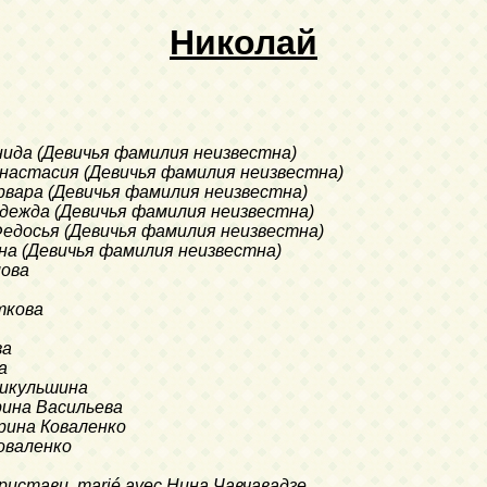
Николай
анида (Девичья фамилия неизвестна)
t Анастасия (Девичья фамилия неизвестна)
 Варвара (Девичья фамилия неизвестна)
 Надежда (Девичья фамилия неизвестна)
et Федосья (Девичья фамилия неизвестна)
 Анна (Девичья фамилия неизвестна)
мова
ткова
ва
а
Никульшина
ерина Васильева
терина Коваленко
Коваленко
 Эристави, marié avec Нина Чавчавадзе