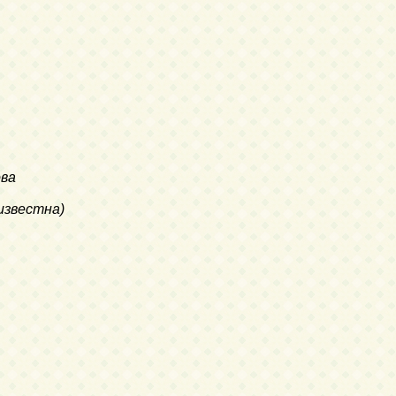
ова
еизвестна)