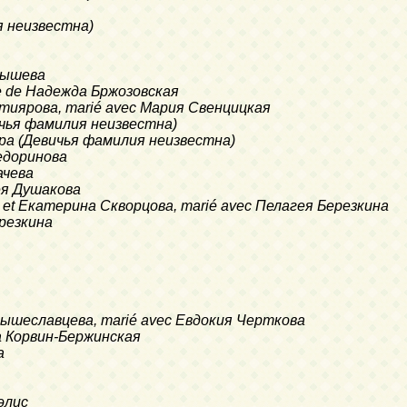
ия неизвестна)
арышева
ère de Надежда Бржозовская
ахтиярова, marié avec Мария Свенцицкая
вичья фамилия неизвестна)
ндра (Девичья фамилия неизвестна)
Федоринова
ачева
гея Душакова
ий et Екатерина Скворцова, marié avec Пелагея Березкина
ерезкина
я Вышеславцева, marié avec Евдокия Черткова
на Корвин-Бержинская
а
элис