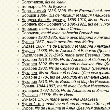
Болотников
, fils de Иван
Бондарев
, fils de Кузьма
Боратынский
1836-1898
, fils de Евгений et Ан
Борщов
1889-
, fils de Михаил et Мария Гладкова
Бордель фон Борделиус
1859-1910
, fils de Ев
Бордель фон Борделиус
1890-1922
, fils de Ни
Борисов
, marié avec Анна Стааль
Бородкин
, marié avec Надежда Воеводина
Боровик
1902-1985
, marié avec Марина Киткин
Бушев
1857-
, marié avec Эмилия Мейер
Будаев
1887
, fils de Василий et Марина Хныкин
Будаев
†1788
, fils de Алексей et Евдокия (Де
Будзилович
1891-1945
, marié avec Евгения Ко
Бухарев
1818-1900/
, fils de Алексей et Любовь
Бухарев
1892
, fils de Николай et Александра 
Бухарев
1902
, fils de Сергей et Лидия (Девич
Бухарев
, fils de Василий et Анна (Девичья фа
Бухарин
1778-
, fils de Василий et Наталья (Д
Бухарин
1813
, fils de Василий et Марфа Росляк
Бухман
1844-1897
, marié avec Софья Ингверсе
Булацель
1797-1855
, fils de Афанасий et Улья
Булычев
†1768/
, fils de Иван
Бунаков
1766-
, marié avec Анна Власьева
Бурмейстер
, marié avec Анна Катарина Жезар
Буров
, fils de Никита et Анна (Девичья фамили