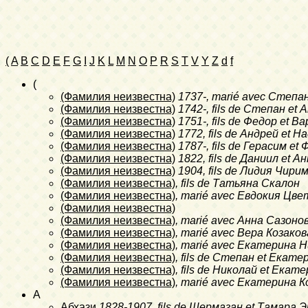
(
A
B
C
D
E
F
G
I
J
K
L
M
N
O
P
R
S
T
V
Y
Z
d
f
(
(Фамилия неизвестна)
1737-
, marié avec Степ
(Фамилия неизвестна)
1742-
, fils de Степан e
(Фамилия неизвестна)
1751-
, fils de Федор et
(Фамилия неизвестна)
1772
, fils de Андрей et
(Фамилия неизвестна)
1787-
, fils de Герасим 
(Фамилия неизвестна)
1822
, fils de Даниил et
(Фамилия неизвестна)
1904
, fils de Лидия Чири
(Фамилия неизвестна)
, fils de Татьяна Скалон
(Фамилия неизвестна)
, marié avec Евдокия Цве
(Фамилия неизвестна)
(Фамилия неизвестна)
, marié avec Анна Сазоно
(Фамилия неизвестна)
, marié avec Вера Козаков
(Фамилия неизвестна)
, marié avec Екатерина 
(Фамилия неизвестна)
, fils de Степан et Екат
(Фамилия неизвестна)
, fils de Николай et Ека
(Фамилия неизвестна)
, marié avec Екатерина 
A
Абхази
1828-1907
, fils de Шермазан et Тамара