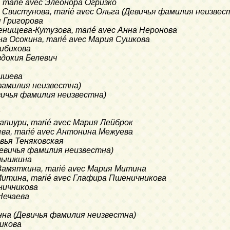
а, marié avec Элеонора Огризко
вья Свистунова, marié avec Ольга (Девичья фамилия неизвес
ья Григорова
Голенищева-Кутузова, marié avec Анна Неронова
рина Осокина, marié avec Мария Сушкова
 Бибикова
Евдокия Белевич
мишева
 фамилия неизвестна)
Девичья фамилия неизвестна)
я
 Капиури, marié avec Мария Лейброк
еева, marié avec Антонина Межуева
ковья Теняковская
(Девичья фамилия неизвестна)
алышкина
а Замяткина, marié avec Мария Митина
я Митина, marié avec Глафира Пшеничникова
еничникова
 Нечаева
c Анна (Девичья фамилия неизвестна)
никова