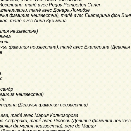
 Иоселиани, marié avec Peggy Pemberton Carter
 Павленишвили, marié avec Донара Ломидзе
евичья фамилия неизвестна), marié avec Екатерина фон Вин
вская, marié avec Анна Кузьмина
а
милия неизвестна)
дьева
акова
евичья фамилия неизвестна), marié avec Екатерина (Девич
а
а
ая
ександр
 фамилия неизвестна)
ьян
Екатерина (Девичья фамилия неизвестна)
льева, marié avec Мария Колногорова
дора Алфераки, marié avec Любовь (Девичья фамилия неизве
Девичья фамилия неизвестна), père de Мария