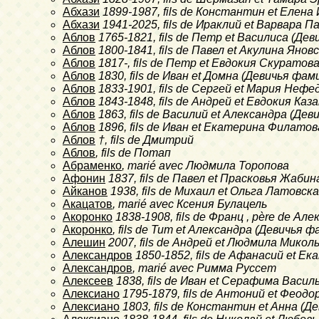
Абхази
1899-1987
, fils de Константин et Елена
Абхази
1941-2025
, fils de Ираклий et Варвара
Аблов
1765-1821
, fils de Петр et Василиса (Д
Аблов
1800-1841
, fils de Павел et Акулина Яно
Аблов
1817-
, fils de Петр et Евдокия Скуратов
Аблов
1830
, fils de Иван et Домна (Девичья фа
Аблов
1833-1901
, fils de Сергей et Мария Нефе
Аблов
1843-1848
, fils de Андрей et Евдокия Каз
Аблов
1863
, fils de Василий et Александра (Д
Аблов
1896
, fils de Иван et Екатерина Филатов
Аблов
†
, fils de Дмитрий
Аблов
, fils de Потап
Абраменко
, marié avec Людмила Торопова
Афонин
1837
, fils de Павел et Прасковья Жабин
Айканов
1938
, fils de Михаил et Ольга Латовск
Акацатов
, marié avec Ксения Булацель
Акоронко
1838-1908
, fils de Франц , père de Ал
Акоронко
, fils de Тит et Александра (Девичья
Алешин
2007
, fils de Андрей et Людмила Микол
Александров
1850-1852
, fils de Афанасий et 
Александров
, marié avec Римма Руссет
Алексеев
1838
, fils de Иван et Серафима Васи
Алексиано
1795-1879
, fils de Антоний et Фео
Алексиано
1803
, fils de Константин et Анна (