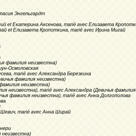
астасия Энгельгардт
гений et Екатерина Аксенова, marié avec Елизавета Кропот
колай et Елизавета Кропоткина, marié avec Ирина Мигай
а
а
вичья фамилия неизвестна)
ршун-Осмоловская
 Гусева, marié avec Александра Березкина
(Девичья фамилия неизвестна)
ья фамилия неизвестна)
милия неизвестна), marié avec Александра (Девичья фамили
евичья фамилия неизвестна), marié avec Анна Долгополова
ова
н
на Шевич, marié avec Анна Ширай
днери
я неизвестна)