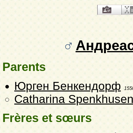
Андреа
Parents
Юрген Бенкендорф
155
Catharina Spenkhuse
Frères et sœurs