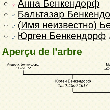
Анна Бенкендорф
Бальтазар Бенкенд
(Имя неизвестно) Б
Юрген Бенкендорф
Aperçu de l'arbre
Андреас Бенкендорф
Ma
1492-1572
Sto
|
|
Юрген Бенкендорф
1550..1560-1617
|