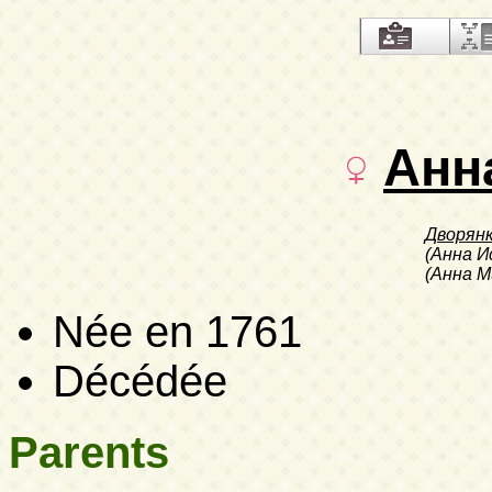
Анн
Дворян
(Анна И
(Анна М
Née en 1761
Décédée
Parents