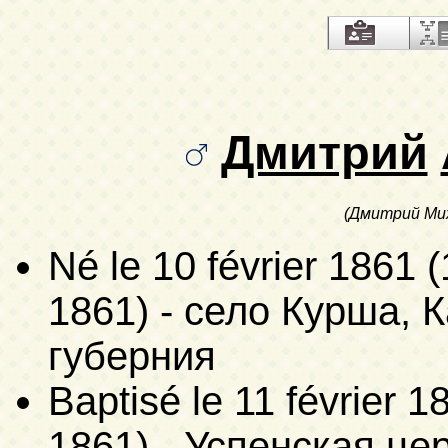
Дмитрий
(Дмитрий Мих
Né
le 10 février 1861 (
1861)
- село Курша, 
губерния
Baptisé
le 11 février 1
1861)
- Успенская цер