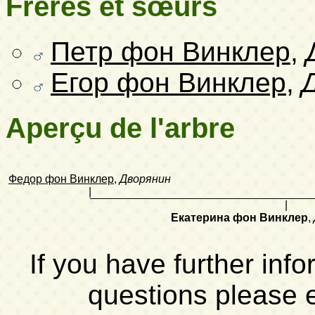
Frères et sœurs
Петр фон Винклер
,
Егор фон Винклер
,
Aperçu de l'arbre
Федор фон Винклер
,
Дворянин
|
|
Екатерина фон Винклер
,
If you have further inf
questions please 