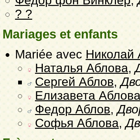
Федор фон Винклер
,
? ?
Mariages et enfants
Mariée avec
Николай 
Наталья Аблова
,
Сергей Аблов
,
Дв
Елизавета Аблов
Федор Аблов
,
Дво
Софья Аблова
,
Дв