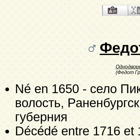
Федо
Однодвор
(Федот Гр
Né en 1650 - село П
волость, Раненбургск
губерния
Décédé entre 1716 et