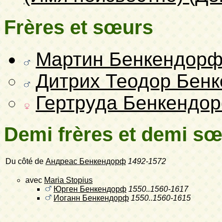
Frères et sœurs
Мартин Бенкендор
Дитрих Теодор Бен
Гертруда Бенкендо
Demi frères et demi s
Du côté de
Андреас Бенкендорф
1492-1572
avec
Maria Stopius
Юрген Бенкендорф
1550..1560-1617
Иоганн Бенкендорф
1550..1560-1615