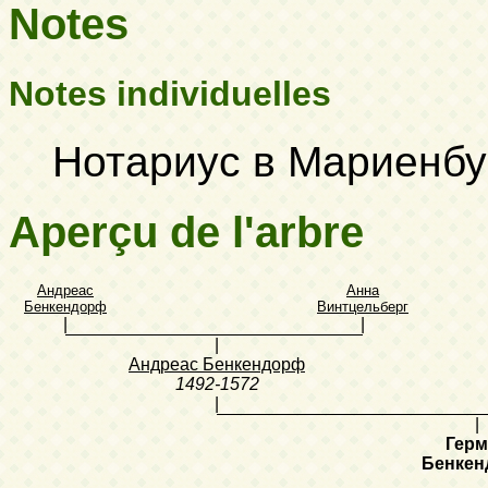
Notes
Notes individuelles
Нотариус в Мариенбу
Aperçu de l'arbre
Андреас
Анна
Бенкендорф
Винтцельберг
|
|
|
Андреас Бенкендорф
1492-1572
|
|
Герм
Бенке