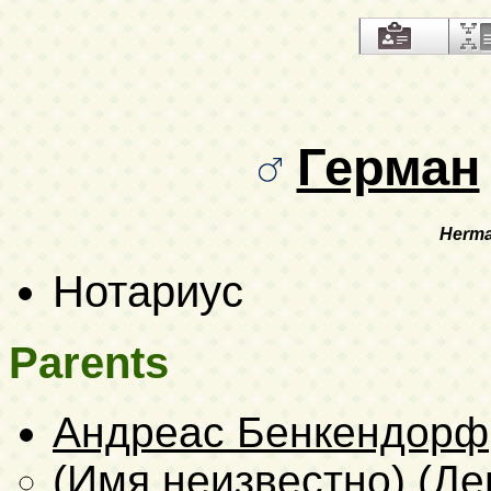
Герман
Herma
Нотариус
Parents
Андреас Бенкендорф
(Имя неизвестно) (Д