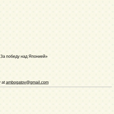
«За победу над Японией»
v at
ambogatov@gmail.com