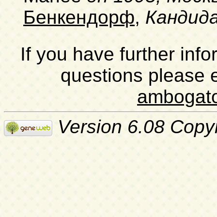
Бенкендорф
,
Кандид
If you have further inf
questions please 
ambogat
Version 6.08 Copy