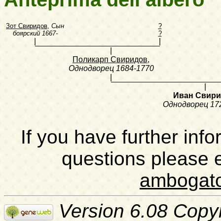
Зот Свиридов
,
Сын
?
боярский
1667-
?
|
|
|
Поликарп Свиридов
,
Однодворец
1684-1770
|
|
Иван Свир
Однодворец
17
If you have further inf
questions please 
ambogat
Version 6.08 Copy