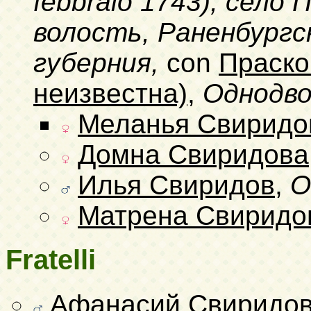
febbraio 1743)
, село 
волость, Раненбургск
губерния,
con
Праско
неизвестна)
,
Однодво
Меланья Свиридо
Домна Свиридова
Илья Свиридов
,
О
Матрена Свиридо
Fratelli
Афанасий Свиридо