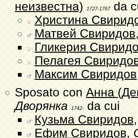
неизвестна)
da c
1727-1767
Христина Свирид
Матвей Свиридов
Гликерия Свирид
Пелагея Свиридо
Максим Свиридов
Sposato con
Анна (Де
Дворянка
da cui
1742-
Кузьма Свиридов
Ефим Свиридов
,