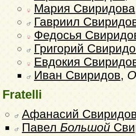
Мария Свиридова
Гавриил Свиридо
Федосья Свиридо
Григорий Свиридо
Евдокия Свиридо
Иван Свиридов
,
О
Fratelli
Афанасий Свиридо
Павел
Большой
Сви