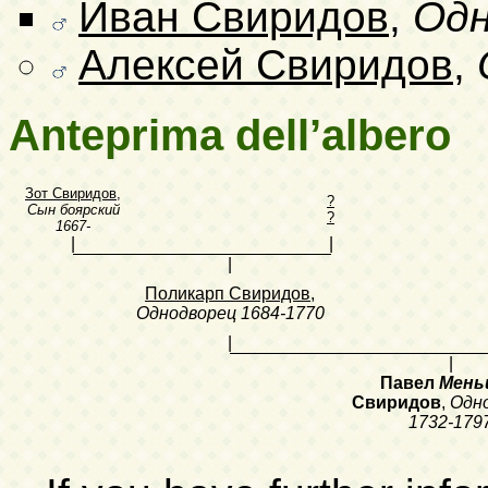
Иван Свиридов
,
Одн
Алексей Свиридов
,
Anteprima dell’albero
Зот Свиридов
,
?
Сын боярский
?
1667-
|
|
|
Поликарп Свиридов
,
Однодворец
1684-1770
|
|
Павел
Мень
Свиридов
,
Одн
1732-179