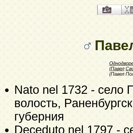
Паве
Однодвор
(
Павел
Св
(Павел По
Nato nel 1732 - село
волость, Раненбургск
губерния
Deceduto nel 1797 - 