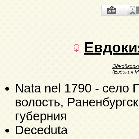
Евдоки
Однодворк
(Евдокия М
Nata nel 1790 - село
волость, Раненбургск
губерния
Deceduta