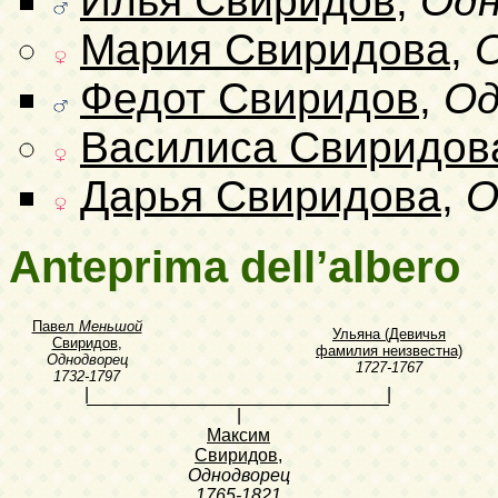
Илья Свиридов
,
Одн
Мария Свиридова
,
Федот Свиридов
,
Од
Василиса Свиридов
Дарья Свиридова
,
О
Anteprima dell’albero
Павел
Меньшой
Ульяна (Девичья
Свиридов
,
фамилия неизвестна)
Однодворец
1727-1767
1732-1797
|
|
|
Максим
Свиридов
,
Однодворец
1765-1821