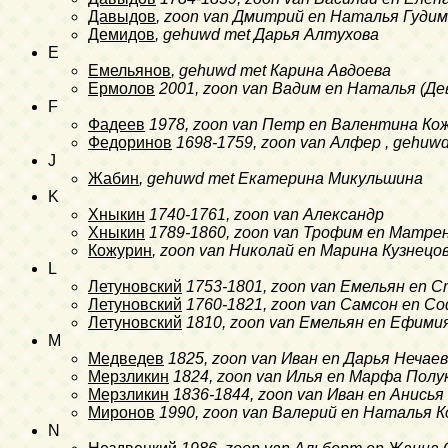
Давыдов
, zoon van Дмитрий en Наталья Гудим
Демидов
, gehuwd met Дарья Алтухова
E
Емельянов
, gehuwd met Карина Авдоева
Ермолов
2001
, zoon van Вадим en Наталья (Д
F
Фадеев
1978
, zoon van Петр en Валентина Ко
Федоринов
1698-1759
, zoon van Алфер , gehuw
J
Жабин
, gehuwd met Екатерина Микульшина
K
Хныкин
1740-1761
, zoon van Александр
Хныкин
1789-1860
, zoon van Трофим en Матре
Кожурин
, zoon van Николай en Марина Кузнецо
L
Летуновский
1753-1801
, zoon van Емельян en 
Летуновский
1760-1821
, zoon van Самсон en 
Летуновский
1810
, zoon van Емельян en Ефими
M
Медведев
1825
, zoon van Иван en Дарья Неча
Мерзликин
1824
, zoon van Илья en Марфа Пол
Мерзликин
1836-1844
, zoon van Иван en Анисья
Миронов
1990
, zoon van Валерий en Наталья 
N