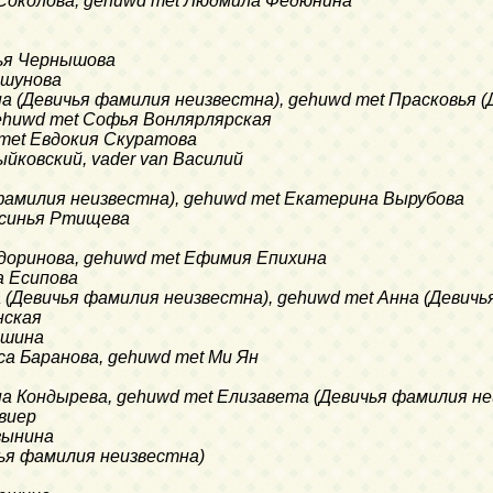
 Соколова, gehuwd met Людмила Федюнина
сья Чернышова
ршунова
на (Девичья фамилия неизвестна), gehuwd met Прасковья 
 gehuwd met Софья Вонлярлярская
d met Евдокия Скуратова
ыйковский, vader van Василий
 фамилия неизвестна), gehuwd met Екатерина Вырубова
Аксинья Ртищева
едоринова, gehuwd met Ефимия Епихина
а Есипова
а (Девичья фамилия неизвестна), gehuwd met Анна (Девич
нская
ишина
иса Баранова, gehuwd met Ми Ян
ина Кондырева, gehuwd met Елизавета (Девичья фамилия н
евиер
зынина
чья фамилия неизвестна)