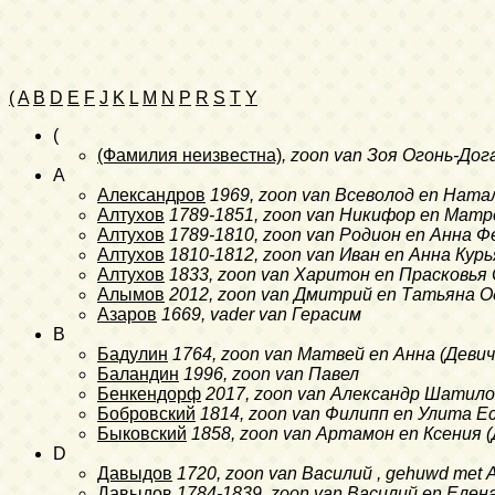
(
A
B
D
E
F
J
K
L
M
N
P
R
S
T
Y
(
(Фамилия неизвестна)
, zoon van Зоя Огонь-Дог
A
Александров
1969
, zoon van Всеволод en Нат
Алтухов
1789-1851
, zoon van Никифор en Матр
Алтухов
1789-1810
, zoon van Родион en Анна
Алтухов
1810-1812
, zoon van Иван en Анна Кур
Алтухов
1833
, zoon van Харитон en Прасковь
Алымов
2012
, zoon van Дмитрий en Татьяна 
Азаров
1669
, vader van Герасим
B
Бадулин
1764
, zoon van Матвей en Анна (Дев
Баландин
1996
, zoon van Павел
Бенкендорф
2017
, zoon van Александр Шатило
Бобровский
1814
, zoon van Филипп en Улита Е
Быковский
1858
, zoon van Артамон en Ксения
D
Давыдов
1720
, zoon van Василий , gehuwd met
Давыдов
1784-1839
, zoon van Василий en Еле