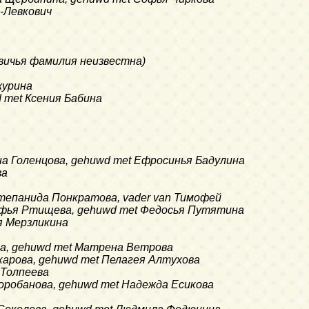
-Левкович
евичья фамилия неизвестна)
журина
d met Ксения Бабина
на Голенцова, gehuwd met Ефросинья Бадулина
ва
Степанида Понкратова, vader van Тимофей
Софья Ртищева, gehuwd met Федосья Путятина
я Мерзликина
ева, gehuwd met Матрена Ветрова
укарова, gehuwd met Пелагея Алтухова
 Толпеева
Коробанова, gehuwd met Надежда Есикова