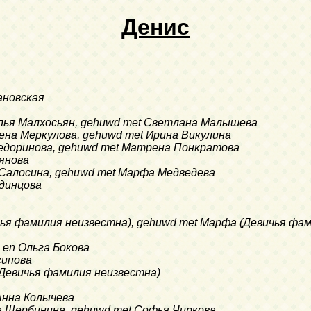
Денис
ановская
алья Малхосьян, gehuwd met Светлана Малышева
ена Меркулова, gehuwd met Ирина Викулина
 Федоринова, gehuwd met Матрена Понкратова
ьянова
я Салосина, gehuwd met Марфа Медведева
Одинцова
ичья фамилия неизвестна), gehuwd met Марфа (Девичья фа
 en Ольга Бокова
сипова
 (Девичья фамилия неизвестна)
 Анна Колычева
на Щербинина, gehuwd met Софья Чиркова