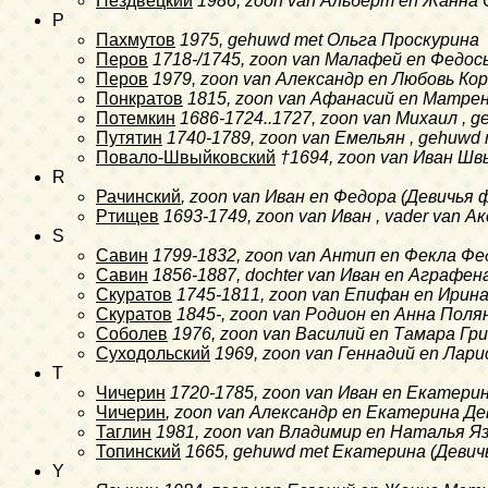
Нездвецкий
1986
, zoon van Альберт en Жанна
P
Пахмутов
1975
, gehuwd met Ольга Проскурина
Перов
1718-/1745
, zoon van Малафей en Федо
Перов
1979
, zoon van Александр en Любовь Ко
Понкратов
1815
, zoon van Афанасий en Матре
Потемкин
1686-1724..1727
, zoon van Михаил ,
Путятин
1740-1789
, zoon van Емельян , gehuw
Повало-Швыйковский
†1694
, zoon van Иван Шв
R
Рачинский
, zoon van Иван en Федора (Девичья
Ртищев
1693-1749
, zoon van Иван , vader van 
S
Савин
1799-1832
, zoon van Антип en Фекла Ф
Савин
1856-1887
, dochter van Иван en Аграфен
Скуратов
1745-1811
, zoon van Епифан en Ирин
Скуратов
1845-
, zoon van Родион en Анна Поля
Соболев
1976
, zoon van Василий en Тамара Гр
Суходольский
1969
, zoon van Геннадий en Лар
T
Чичерин
1720-1785
, zoon van Иван en Екатер
Чичерин
, zoon van Александр en Екатерина Д
Таглин
1981
, zoon van Владимир en Наталья Я
Топинский
1665
, gehuwd met Екатерина (Деви
Y